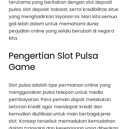
terutama yang berkaitan dengan slot deposit
pulsa, slot deposit Indosat, serta kredibilitas situs
yang menghadirkan layanan ini. Mari kita semua
gali lebih dalam untuk memahami dunia
perjudian online yang selalu berubah di negara
kita.
Pengertian Slot Pulsa
Game
Slot pulsa adalah tipe permainan online yang
menggunakan pulsa telepon untuk media
pembayaran. Para pemain dapat melakukan
setoran kredit agar mendapat kredit dan
kemudian diutilisasi untuk main berbagai jenis
slot. Konsep tersebut memadukan kemudahan
dalam transaksi dan kesenangan yang diberikan