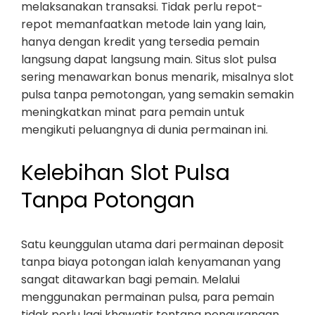
melaksanakan transaksi. Tidak perlu repot-
repot memanfaatkan metode lain yang lain,
hanya dengan kredit yang tersedia pemain
langsung dapat langsung main. Situs slot pulsa
sering menawarkan bonus menarik, misalnya slot
pulsa tanpa pemotongan, yang semakin semakin
meningkatkan minat para pemain untuk
mengikuti peluangnya di dunia permainan ini.
Kelebihan Slot Pulsa
Tanpa Potongan
Satu keunggulan utama dari permainan deposit
tanpa biaya potongan ialah kenyamanan yang
sangat ditawarkan bagi pemain. Melalui
menggunakan permainan pulsa, para pemain
tidak perlu lagi khawatir tentang pengurangan