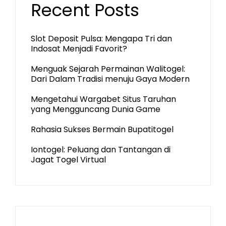
Recent Posts
Slot Deposit Pulsa: Mengapa Tri dan
Indosat Menjadi Favorit?
Menguak Sejarah Permainan Walitogel:
Dari Dalam Tradisi menuju Gaya Modern
Mengetahui Wargabet Situs Taruhan
yang Mengguncang Dunia Game
Rahasia Sukses Bermain Bupatitogel
Iontogel: Peluang dan Tantangan di
Jagat Togel Virtual