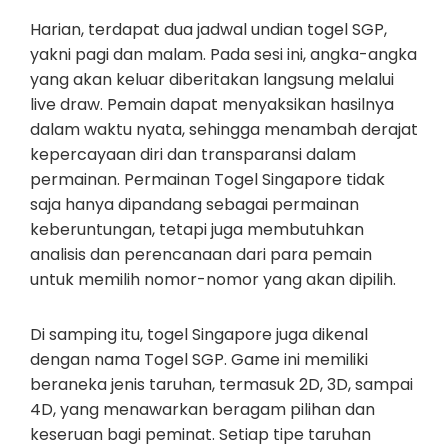
Harian, terdapat dua jadwal undian togel SGP,
yakni pagi dan malam. Pada sesi ini, angka-angka
yang akan keluar diberitakan langsung melalui
live draw. Pemain dapat menyaksikan hasilnya
dalam waktu nyata, sehingga menambah derajat
kepercayaan diri dan transparansi dalam
permainan. Permainan Togel Singapore tidak
saja hanya dipandang sebagai permainan
keberuntungan, tetapi juga membutuhkan
analisis dan perencanaan dari para pemain
untuk memilih nomor-nomor yang akan dipilih.
Di samping itu, togel Singapore juga dikenal
dengan nama Togel SGP. Game ini memiliki
beraneka jenis taruhan, termasuk 2D, 3D, sampai
4D, yang menawarkan beragam pilihan dan
keseruan bagi peminat. Setiap tipe taruhan