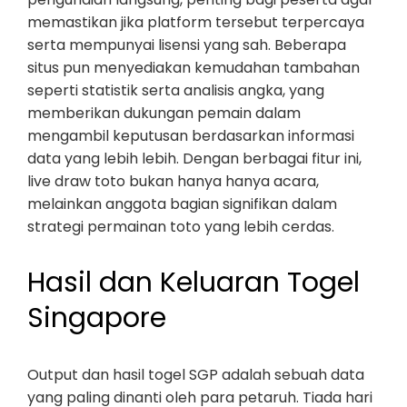
memastikan jika platform tersebut terpercaya
serta mempunyai lisensi yang sah. Beberapa
situs pun menyediakan kemudahan tambahan
seperti statistik serta analisis angka, yang
memberikan dukungan pemain dalam
mengambil keputusan berdasarkan informasi
data yang lebih lebih. Dengan berbagai fitur ini,
live draw toto bukan hanya hanya acara,
melainkan anggota bagian signifikan dalam
strategi permainan toto yang lebih cerdas.
Hasil dan Keluaran Togel
Singapore
Output dan hasil togel SGP adalah sebuah data
yang paling dinanti oleh para petaruh. Tiada hari