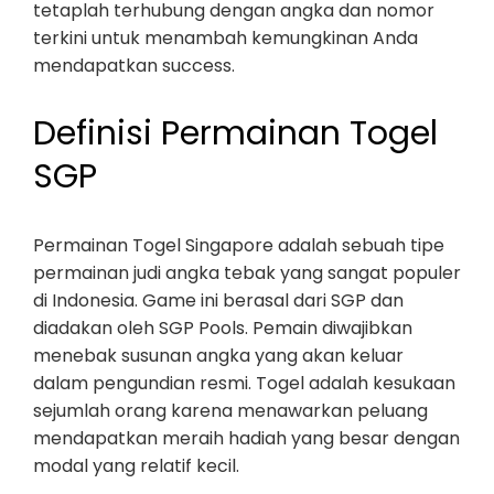
tetaplah terhubung dengan angka dan nomor
terkini untuk menambah kemungkinan Anda
mendapatkan success.
Definisi Permainan Togel
SGP
Permainan Togel Singapore adalah sebuah tipe
permainan judi angka tebak yang sangat populer
di Indonesia. Game ini berasal dari SGP dan
diadakan oleh SGP Pools. Pemain diwajibkan
menebak susunan angka yang akan keluar
dalam pengundian resmi. Togel adalah kesukaan
sejumlah orang karena menawarkan peluang
mendapatkan meraih hadiah yang besar dengan
modal yang relatif kecil.