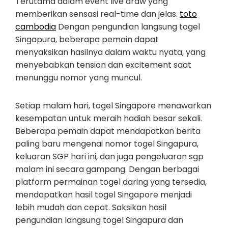
Terutama dalam event live draw yang
memberikan sensasi real-time dan jelas.
toto
cambodia
Dengan pengundian langsung togel
Singapura, beberapa pemain dapat
menyaksikan hasilnya dalam waktu nyata, yang
menyebabkan tension dan excitement saat
menunggu nomor yang muncul.
Setiap malam hari, togel Singapore menawarkan
kesempatan untuk meraih hadiah besar sekali.
Beberapa pemain dapat mendapatkan berita
paling baru mengenai nomor togel Singapura,
keluaran SGP hari ini, dan juga pengeluaran sgp
malam ini secara gampang. Dengan berbagai
platform permainan togel daring yang tersedia,
mendapatkan hasil togel Singapore menjadi
lebih mudah dan cepat. Saksikan hasil
pengundian langsung togel Singapura dan