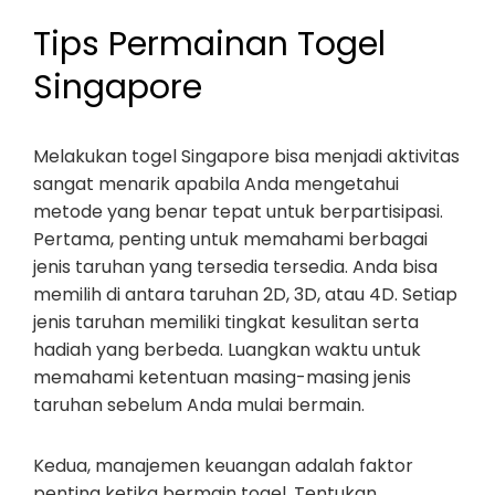
Tips Permainan Togel
Singapore
Melakukan togel Singapore bisa menjadi aktivitas
sangat menarik apabila Anda mengetahui
metode yang benar tepat untuk berpartisipasi.
Pertama, penting untuk memahami berbagai
jenis taruhan yang tersedia tersedia. Anda bisa
memilih di antara taruhan 2D, 3D, atau 4D. Setiap
jenis taruhan memiliki tingkat kesulitan serta
hadiah yang berbeda. Luangkan waktu untuk
memahami ketentuan masing-masing jenis
taruhan sebelum Anda mulai bermain.
Kedua, manajemen keuangan adalah faktor
penting ketika bermain togel. Tentukan