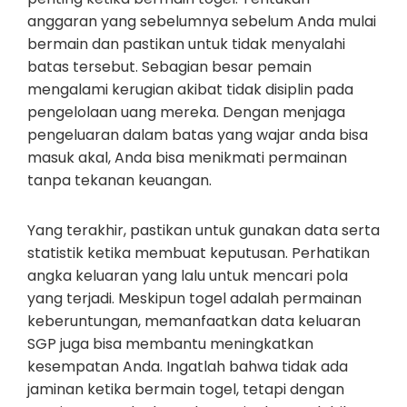
anggaran yang sebelumnya sebelum Anda mulai
bermain dan pastikan untuk tidak menyalahi
batas tersebut. Sebagian besar pemain
mengalami kerugian akibat tidak disiplin pada
pengelolaan uang mereka. Dengan menjaga
pengeluaran dalam batas yang wajar anda bisa
masuk akal, Anda bisa menikmati permainan
tanpa tekanan keuangan.
Yang terakhir, pastikan untuk gunakan data serta
statistik ketika membuat keputusan. Perhatikan
angka keluaran yang lalu untuk mencari pola
yang terjadi. Meskipun togel adalah permainan
keberuntungan, memanfaatkan data keluaran
SGP juga bisa membantu meningkatkan
kesempatan Anda. Ingatlah bahwa tidak ada
jaminan ketika bermain togel, tetapi dengan