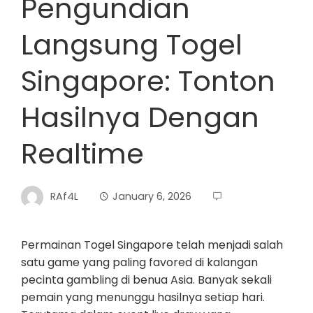
Pengundian
Langsung Togel
Singapore: Tonton
Hasilnya Dengan
Realtime
RAf4L
January 6, 2026
Permainan Togel Singapore telah menjadi salah
satu game yang paling favored di kalangan
pecinta gambling di benua Asia. Banyak sekali
pemain yang menunggu hasilnya setiap hari.