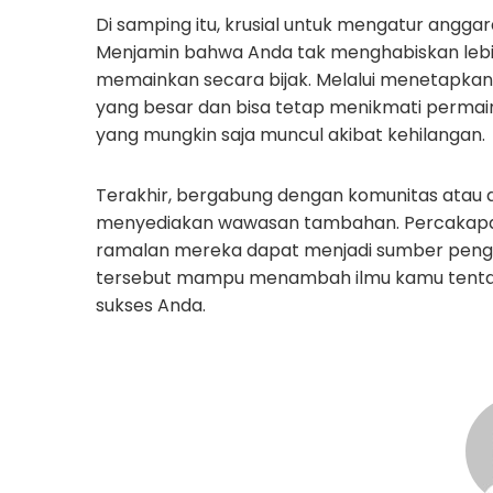
Di samping itu, krusial untuk mengatur angga
Menjamin bahwa Anda tak menghabiskan lebi
memainkan secara bijak. Melalui menetapkan
yang besar dan bisa tetap menikmati permai
yang mungkin saja muncul akibat kehilangan.
Terakhir, bergabung dengan komunitas atau 
menyediakan wawasan tambahan. Percakapan
ramalan mereka dapat menjadi sumber peng
tersebut mampu menambah ilmu kamu tenta
sukses Anda.