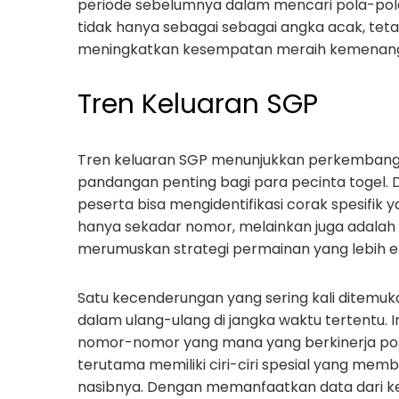
periode sebelumnya dalam mencari pola-pola
tidak hanya sebagai sebagai angka acak, tetap
meningkatkan kesempatan meraih kemenang
Tren Keluaran SGP
Tren keluaran SGP menunjukkan perkembang
pandangan penting bagi para pecinta togel. 
peserta bisa mengidentifikasi corak spesifik
hanya sekadar nomor, melainkan juga adalah
merumuskan strategi permainan yang lebih ef
Satu kecenderungan yang sering kali ditem
dalam ulang-ulang di jangka waktu tertentu. 
nomor-nomor yang mana yang berkinerja posit
terutama memiliki ciri-ciri spesial yang me
nasibnya. Dengan memanfaatkan data dari ke