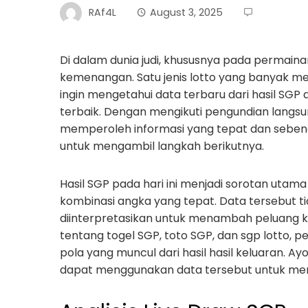
RAf4L
August 3, 2025
Di dalam dunia judi, khususnya pada permaina
kemenangan. Satu jenis lotto yang banyak me
ingin mengetahui data terbaru dari hasil SGP
terbaik. Dengan mengikuti pengundian langsu
memperoleh informasi yang tepat dan sebena
untuk mengambil langkah berikutnya.
Hasil SGP pada hari ini menjadi sorotan uta
kombinasi angka yang tepat. Data tersebut t
diinterpretasikan untuk menambah peluang 
tentang togel SGP, toto SGP, dan sgp lotto, 
pola yang muncul dari hasil hasil keluaran. Ay
dapat menggunakan data tersebut untuk men