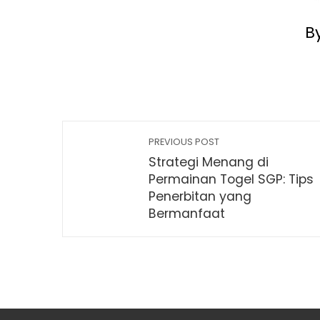
B
PREVIOUS POST
Strategi Menang di
Permainan Togel SGP: Tips
Penerbitan yang
Bermanfaat