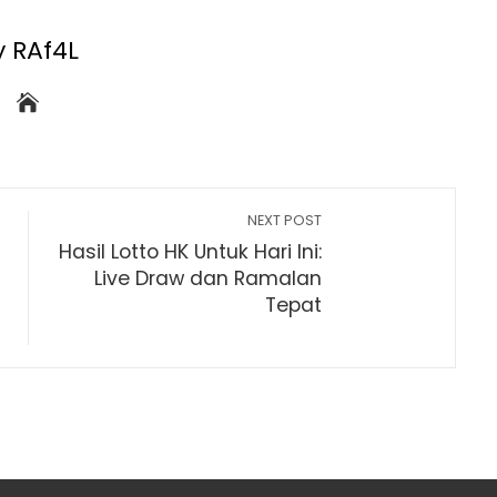
y RAf4L
NEXT POST
Hasil Lotto HK Untuk Hari Ini:
Live Draw dan Ramalan
Tepat