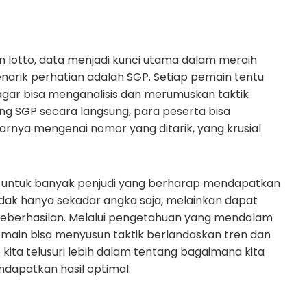
n lotto, data menjadi kunci utama dalam meraih
narik perhatian adalah SGP. Setiap pemain tentu
 agar bisa menganalisis dan merumuskan taktik
ng SGP secara langsung, para peserta bisa
rnya mengenai nomor yang ditarik, yang krusial
ma untuk banyak penjudi yang berharap mendapatkan
idak hanya sekadar angka saja, melainkan dapat
keberhasilan. Melalui pengetahuan yang mendalam
pemain bisa menyusun taktik berlandaskan tren dan
o kita telusuri lebih dalam tentang bagaimana kita
dapatkan hasil optimal.