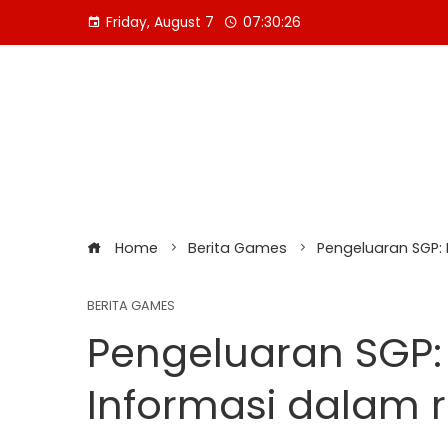
Skip
Friday, August 7
07:30:27
to
content
Home
Berita Games
Pengeluaran SGP:
BERITA GAMES
Pengeluaran SGP:
Informasi dalam 