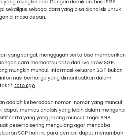
 yang mungkin ada. Dengan demikian, hasil SGP
i sekaligus sebagai data yang bisa dianalisis untuk
an di masa depan.
an yang sangat menggugah serta bisa memberikan
Dengan cara memantau data dari live draw SGP,
 yang mungkin muncul. Informasi keluaran SGP bukan
 informasi berharga yang dimanfaatkan dalam
ektif.
toto sgp
ukan adalah keberadaan nomor-nomor yang muncul
Ini dapat memicu analisis yang lebih dalam mengenai
if serta yang yang jarang muncul. Togel SGP
mbuat peserta sering mengulang agar mencoba
luaran SGP hari ini, para pemain dapat menambah