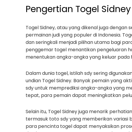
Pengertian Togel Sidney
Togel Sidney, atau yang dikenal juga dengan
permainan judi yang populer di Indonesia. Toge
dan seringkali menjadi pilihan utama bagi para
penggemar togel menantikan pengeluaran has
menentukan angka-angka yang keluar pada ha
Dalam dunia togel, istilah sdy sering digunaka
undian Togel Sidney. Banyak pemain yang aktif
sdy untuk memprediksi angka-angka yang memi
tepat, para pemain dapat meningkatkan pe
Selain itu, Togel Sidney juga menarik perhati
termasuk toto sdy yang memberikan variasi b
para pencinta togel dapat menyaksikan pro