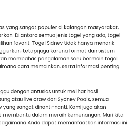
itas yang sangat populer di kalangan masyarakat,
kan. Di antara semua jenis togel yang ada, togel
ilihan favorit. Togel Sidney tidak hanya menarik
iurkan, tetapi juga karena format dan sistem
ta akan membahas pengalaman seru bermain togel
gaimana cara memainkan, serta informasi penting
ggu dengan antusias untuk melihat hasil
ung atau live draw dari Sydney Pools, semua
yang sangat dinanti-nanti. Kami juga akan
at membantu dalam meraih kemenangan. Mari kita
an bagaimana Anda dapat memanfaatkan informasi ini