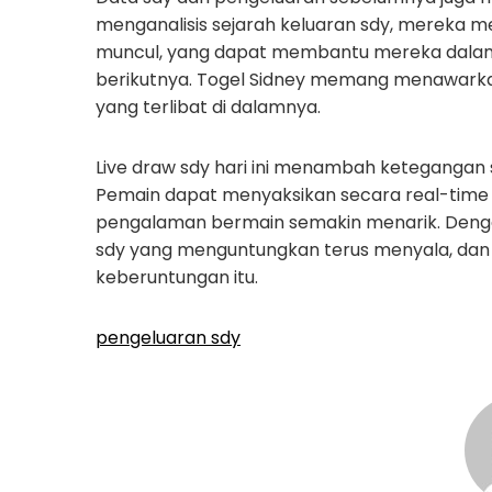
menganalisis sejarah keluaran sdy, mereka
muncul, yang dapat membantu mereka dala
berikutnya. Togel Sidney memang menawarkan
yang terlibat di dalamnya.
Live draw sdy hari ini menambah ketegangan
Pemain dapat menyaksikan secara real-time h
pengalaman bermain semakin menarik. Denga
sdy yang menguntungkan terus menyala, dan 
keberuntungan itu.
pengeluaran sdy