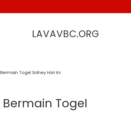
LAVAVBC.ORG
ermain Togel Sidney Hari Ini
 Bermain Togel