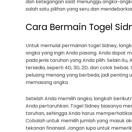
dan ketegangan saat menunggu angka-angka ke
salah satu pilihan yang seru dan mendebarkan
Cara Bermain Togel Sid
Untuk memulai permainan togel Sidney, langk
angka yang ingin Anda pasang. Anda dapat me
pada jenis taruhan yang Anda pilih. Selain i
tersedia, seperti 4D, 3D, 2D, dan colok bebas
peluang menang yang berbeda, jadi penting 
memasang angka.
Setelah Anda memilih angka, langkah berikut
Anda pertaruhkan. Togel Sidney biasanya me
taruhan, sehingga Anda harus memperhatikan 
Cobalah untuk memilih jumlah yang masuk a
tekanan finansial. Jangan lupa untuk memer