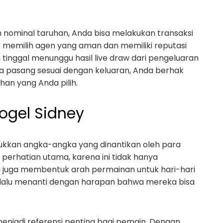
n nominal taruhan, Anda bisa melakukan transaksi
k memilih agen yang aman dan memiliki reputasi
a tinggal menunggu hasil live draw dari pengeluaran
a pasang sesuai dengan keluaran, Anda berhak
han yang Anda pilih.
ogel Sidney
njukkan angka-angka yang dinantikan oleh para
perhatian utama, karena ini tidak hanya
i juga membentuk arah permainan untuk hari-hari
elalu menanti dengan harapan bahwa mereka bisa
enjadi referensi penting bagi pemain. Dengan