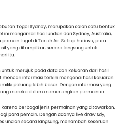
 sebutan Togel Sydney, merupakan salah satu bentuk
l ini mengambil hasil undian dari Sydney, Australia,
 pemain togel di Tanah Air. Setiap harinya, para
il yang ditampilkan secara langsung untuk
ri itu.
n untuk merujuk pada data dan keluaran dari hasil
 mencari informasi terkini mengenai hasil keluaran
liki peluang lebih besar. Dengan informasi yang
luang mereka dalam memenangkan permainan.
an karena berbagai jenis permainan yang ditawarkan,
agi para pemain. Dengan adanya live draw sdy,
ses undian secara langsung, menambah keseruan