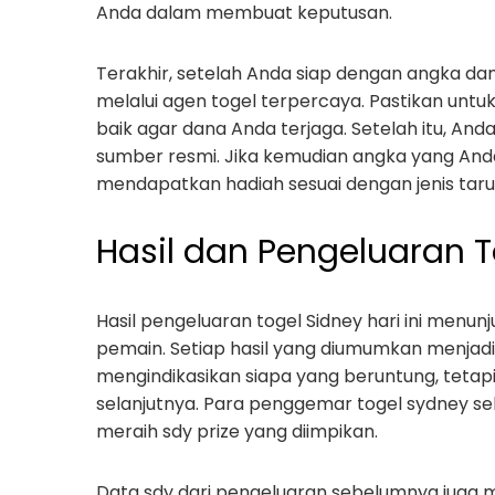
Anda dalam membuat keputusan.
Terakhir, setelah Anda siap dengan angka da
melalui agen togel terpercaya. Pastikan untu
baik agar dana Anda terjaga. Setelah itu, And
sumber resmi. Jika kemudian angka yang And
mendapatkan hadiah sesuai dengan jenis taru
Hasil dan Pengeluaran T
Hasil pengeluaran togel Sidney hari ini menu
pemain. Setiap hasil yang diumumkan menjadi 
mengindikasikan siapa yang beruntung, tetap
selanjutnya. Para penggemar togel sydney s
meraih sdy prize yang diimpikan.
Data sdy dari pengeluaran sebelumnya juga m