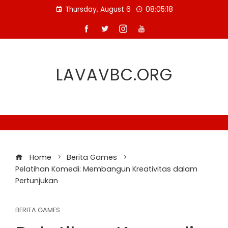
Skip
Thursday, August 6
08:05:19
to
content
LAVAVBC.ORG
Home
Berita Games
Pelatihan Komedi: Membangun Kreativitas dalam
Pertunjukan
BERITA GAMES