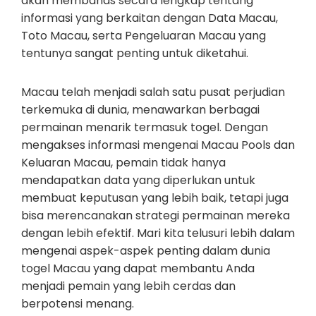
akan membahas secara lengkap tentang
informasi yang berkaitan dengan Data Macau,
Toto Macau, serta Pengeluaran Macau yang
tentunya sangat penting untuk diketahui.
Macau telah menjadi salah satu pusat perjudian
terkemuka di dunia, menawarkan berbagai
permainan menarik termasuk togel. Dengan
mengakses informasi mengenai Macau Pools dan
Keluaran Macau, pemain tidak hanya
mendapatkan data yang diperlukan untuk
membuat keputusan yang lebih baik, tetapi juga
bisa merencanakan strategi permainan mereka
dengan lebih efektif. Mari kita telusuri lebih dalam
mengenai aspek-aspek penting dalam dunia
togel Macau yang dapat membantu Anda
menjadi pemain yang lebih cerdas dan
berpotensi menang.