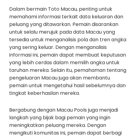
Dalam bermain Toto Macau, penting untuk
memahami informasi terkait data keluaran dan
peluang yang ditawarkan. Pemain disarankan
untuk selalu merujuk pada data Macau yang
tersedia untuk menganalisis pola dan tren angka
yang sering keluar. Dengan menganalisis
informasi ini, pemain dapat membuat keputusan
yang lebih cerdas dalam memilih angka untuk
taruhan mereka. Selain itu, pemahaman tentang
pengeluaran Macau juga akan membantu
pemain untuk mengetahui hasil sebelumnya dan
tingkat keberhasilan mereka.
Bergabung dengan Macau Pools juga menjadi
langkah yang bijak bagi pemain yang ingin
meningkatkan peluang mereka. Dengan
mengikuti komunitas ini, pemain dapat berbagi