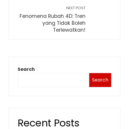
NEXT POST
Fenomena Rubah 4D: Tren
yang Tidak Boleh
Terlewatkan!
Search
Search
Recent Posts