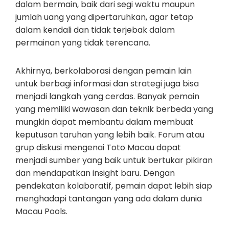
dalam bermain, baik dari segi waktu maupun
jumlah uang yang dipertaruhkan, agar tetap
dalam kendali dan tidak terjebak dalam
permainan yang tidak terencana.
Akhirnya, berkolaborasi dengan pemain lain
untuk berbagi informasi dan strategi juga bisa
menjadi langkah yang cerdas. Banyak pemain
yang memiliki wawasan dan teknik berbeda yang
mungkin dapat membantu dalam membuat
keputusan taruhan yang lebih baik. Forum atau
grup diskusi mengenai Toto Macau dapat
menjadi sumber yang baik untuk bertukar pikiran
dan mendapatkan insight baru. Dengan
pendekatan kolaboratif, pemain dapat lebih siap
menghadapi tantangan yang ada dalam dunia
Macau Pools.