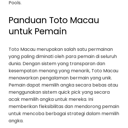
Pools.
Panduan Toto Macau
untuk Pemain
Toto Macau merupakan salah satu permainan
yang paling diminati oleh para pemain di seluruh
dunia. Dengan sistem yang transparan dan
kesempatan menang yang menarik, Toto Macau
menawarkan pengalaman bermain yang unik.
Pemain dapat memilih angka secara bebas atau
menggunakan sistem quick pick yang secara
acak memilih angka untuk mereka. Ini
memberikan fleksibilitas dan mendorong pemain
untuk mencoba berbagai strategi dalam memilih
angka.