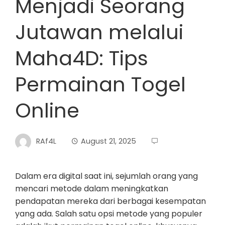
Menjadi Seorang
Jutawan melalui
Maha4D: Tips
Permainan Togel
Online
RAf4L
August 21, 2025
Dalam era digital saat ini, sejumlah orang yang
mencari metode dalam meningkatkan
pendapatan mereka dari berbagai kesempatan
yang ada. Salah satu opsi metode yang populer