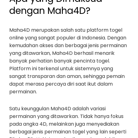
dengan Maha4D?
Maha4D merupakan salah satu platform togel
online yang sangat populer di Indonesia. Dengan
kemudahan akses dan berbagai jenis permainan
yang ditawarkan, Maha4D berhasil menarik
banyak perhatian banyak pencinta togel.
Platform ini terkenal untuk sistemnya yang
sangat transparan dan aman, sehingga pemain
dapat merasa percaya diri saat ikut dalam
permainan.
Satu keunggulan Maha4D adalah variasi
permainan yang ditawarkan. Tidak hanya fokus
pada angka 4D, melainkan juga menyediakan
berbagai jenis permainan togel yang lain seperti