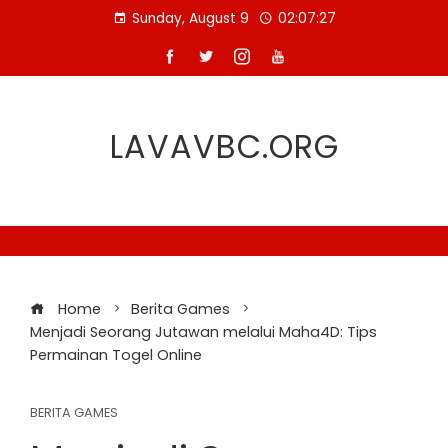
Skip
Sunday, August 9
02:07:27
to
content
LAVAVBC.ORG
Home
Berita Games
Menjadi Seorang Jutawan melalui Maha4D: Tips
Permainan Togel Online
BERITA GAMES