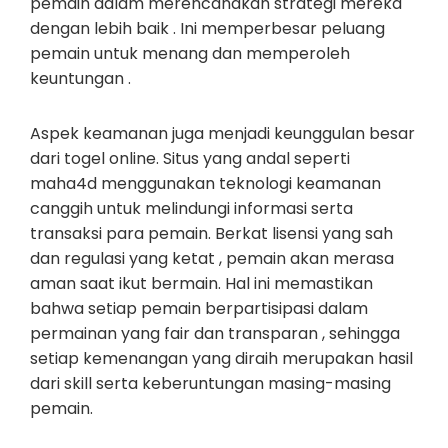
pemain dalam merencanakan strategi mereka
dengan lebih baik . Ini memperbesar peluang
pemain untuk menang dan memperoleh
keuntungan .
Aspek keamanan juga menjadi keunggulan besar
dari togel online. Situs yang andal seperti
maha4d menggunakan teknologi keamanan
canggih untuk melindungi informasi serta
transaksi para pemain. Berkat lisensi yang sah
dan regulasi yang ketat , pemain akan merasa
aman saat ikut bermain. Hal ini memastikan
bahwa setiap pemain berpartisipasi dalam
permainan yang fair dan transparan , sehingga
setiap kemenangan yang diraih merupakan hasil
dari skill serta keberuntungan masing-masing
pemain.