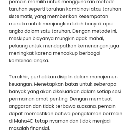
pemain memilih untuk menggunakan metode
taruhan seperti taruhan kombinasi atau taruhan
sistematis, yang memberikan kesempatan
mereka untuk menjangkau lebih banyak opsi
angka dalam satu taruhan. Dengan metode ini,
meskipun biayanya mungkin agak mahal,
peluang untuk mendapatkan kemenangan juga
meningkat karena mencakup berbagai
kombinasi angka.
Terakhir, perhatikan disiplin dalam manajemen
keuangan. Menetapkan batas untuk seberapa
banyak yang akan dikeluarkan dalam setiap sesi
permainan amat penting. Dengan membuat
anggaran dan tidak terbawa suasana, pemain
dapat memastikan bahwa pengalaman bermain
di Maha4D tetap nyaman dan tidak menjadi
masalah finansial.