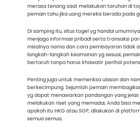
merasa tenang saat melakukan taruhan di tog
pemain tahu jika uang mereka berada pada
Di samping itu, situs togel yg handal umumn
menjaga informasi pribadi serta transaksi para
misalnya nama dan cara pembayaran tidak ak
langkah-langkah keamanan yg sesuai, pemai
bertaruh tanpa harus khawatir perihal poten
Penting juga untuk memeriksa ulasan dan nam
berkecimpung. Sejumlah pemain membagikan t
yg dapat menawarkan pandangan yang jelas p
melakukan riset yang memadai, Anda bisa men
apakah itu HKG atau SGP, dilakukan di platfo
semua semua.