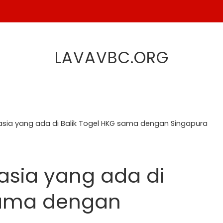
LAVAVBC.ORG
ia yang ada di Balik Togel HKG sama dengan Singapura
sia yang ada di
sama dengan