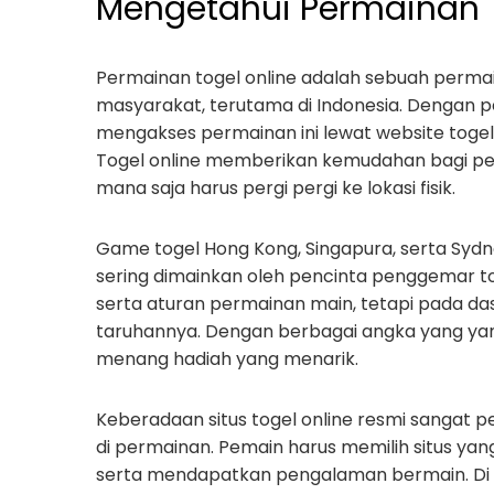
Mengetahui Permainan T
Permainan togel online adalah sebuah permain
masyarakat, terutama di Indonesia. Dengan 
mengakses permainan ini lewat website togel 
Togel online memberikan kemudahan bagi pem
mana saja harus pergi pergi ke lokasi fisik.
Game togel Hong Kong, Singapura, serta Sydn
sering dimainkan oleh pencinta penggemar tog
serta aturan permainan main, tetapi pada d
taruhannya. Dengan berbagai angka yang yang
menang hadiah yang menarik.
Keberadaan situs togel online resmi sangat
di permainan. Pemain harus memilih situs ya
serta mendapatkan pengalaman bermain. Di dun