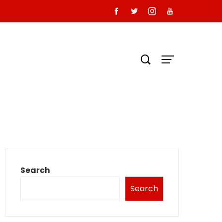
Search
Search