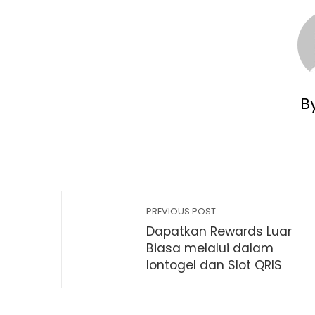
B
PREVIOUS POST
Dapatkan Rewards Luar
Biasa melalui dalam
Iontogel dan Slot QRIS