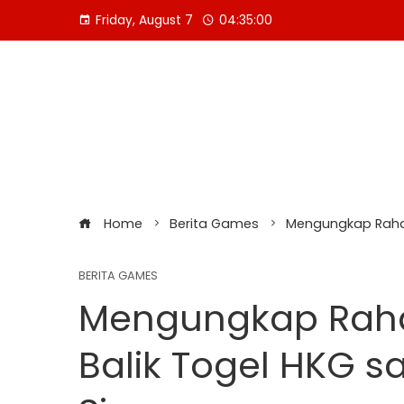
Skip
Friday, August 7
04:35:00
to
content
Home
Berita Games
Mengungkap Rahas
BERITA GAMES
Mengungkap Raha
Balik Togel HKG 