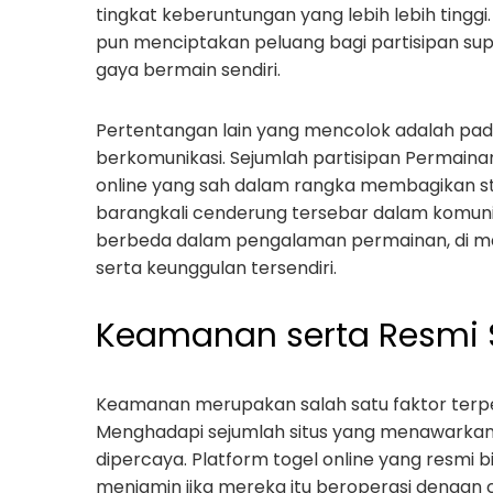
tingkat keberuntungan yang lebih lebih tinggi
pun menciptakan peluang bagi partisipan su
gaya bermain sendiri.
Pertentangan lain yang mencolok adalah pada
berkomunikasi. Sejumlah partisipan Permaina
online yang sah dalam rangka membagikan str
barangkali cenderung tersebar dalam komunit
berbeda dalam pengalaman permainan, di mana
serta keunggulan tersendiri.
Keamanan serta Resmi S
Keamanan merupakan salah satu faktor terpent
Menghadapi sejumlah situs yang menawarkan
dipercaya. Platform togel online yang resmi bi
menjamin jika mereka itu beroperasi dengan 