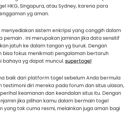
el HKG, Singapura, atau Sydney, karena para
 genggaman yg aman.
ya menyediakan sistem enkripsi yang canggih dalam
 pemain . Ini merupakan jaminan jika data sensitif
an jatuh ke dalam tangan yg buruk. Dengan
n bisa fokus menikmati pengalaman bertaruh
si bahaya yg dapat muncul.
supertogel
a baik dari platform togel sebelum Anda bermula
estimoni diri mereka pada forum dan situs ulasan,
erihal keamanan dan keandalan situs itu. Dengan
jamin jika pilihan kamu dalam bermain togel
rm yang tak cuma resmi, melainkan juga aman bagi