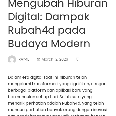
Mengubah Hiburan
Digital: Dampak
Rubah4d pada
Budaya Modern
RAf4L
March 12, 2026
Dalam era digital saat ini, hiburan telah
mengalami transformasi yang signifikan, dengan
berbagai platform dan aplikasi baru yang
bermunculan setiap hari. Salah satu yang
menarik perhatian adalah Rubah4d, yang telah
mencuri perhatian banyak orang dengan inovasi