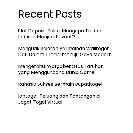
Recent Posts
Slot Deposit Pulsa: Mengapa Tri dan
Indosat Menjadi Favorit?
Menguak Sejarah Permainan Walitogel:
Dari Dalam Tradisi menuju Gaya Modern
Mengetahui Wargabet Situs Taruhan
yang Mengguncang Dunia Game
Rahasia Sukses Bermain Bupatitogel
Iontogel: Peluang dan Tantangan di
Jagat Togel Virtual