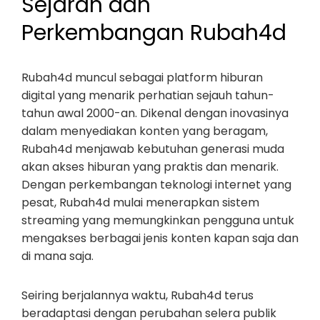
Sejarah dan
Perkembangan Rubah4d
Rubah4d muncul sebagai platform hiburan
digital yang menarik perhatian sejauh tahun-
tahun awal 2000-an. Dikenal dengan inovasinya
dalam menyediakan konten yang beragam,
Rubah4d menjawab kebutuhan generasi muda
akan akses hiburan yang praktis dan menarik.
Dengan perkembangan teknologi internet yang
pesat, Rubah4d mulai menerapkan sistem
streaming yang memungkinkan pengguna untuk
mengakses berbagai jenis konten kapan saja dan
di mana saja.
Seiring berjalannya waktu, Rubah4d terus
beradaptasi dengan perubahan selera publik