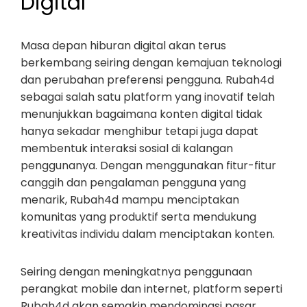
Digital
Masa depan hiburan digital akan terus
berkembang seiring dengan kemajuan teknologi
dan perubahan preferensi pengguna. Rubah4d
sebagai salah satu platform yang inovatif telah
menunjukkan bagaimana konten digital tidak
hanya sekadar menghibur tetapi juga dapat
membentuk interaksi sosial di kalangan
penggunanya. Dengan menggunakan fitur-fitur
canggih dan pengalaman pengguna yang
menarik, Rubah4d mampu menciptakan
komunitas yang produktif serta mendukung
kreativitas individu dalam menciptakan konten.
Seiring dengan meningkatnya penggunaan
perangkat mobile dan internet, platform seperti
Rubah4d akan semakin mendominasi pasar