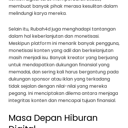
membuat banyak pihak merasa kesulitan dalam
melindungi karya mereka.
Selain itu, Rubah4d juga menghadapi tantangan
dalam hal keberlanjutan dan monetisasi.
Meskipun platform ini menarik banyak pengguna,
monetisasi konten yang adil dan berkelanjutan
masih menjadi isu. Banyak kreator yang berjuang
untuk mendapatkan dukungan finansial yang
memadai, dan sering kali harus bergantung pada
dukungan sponsor atau iklan yang terkadang
tidak sejalan dengan nilai-nilai yang mereka
pegang. Ini menciptakan dilema antara menjaga
integritas konten dan mencapai tujuan finansial.
Masa Depan Hiburan