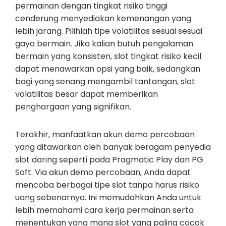
permainan dengan tingkat risiko tinggi
cenderung menyediakan kemenangan yang
lebih jarang. Pilihlah tipe volatilitas sesuai sesuai
gaya bermain. Jika kalian butuh pengalaman
bermain yang konsisten, slot tingkat risiko kecil
dapat menawarkan opsi yang baik, sedangkan
bagi yang senang mengambil tantangan, slot
volatilitas besar dapat memberikan
penghargaan yang signifikan.
Terakhir, manfaatkan akun demo percobaan
yang ditawarkan oleh banyak beragam penyedia
slot daring seperti pada Pragmatic Play dan PG
Soft. Via akun demo percobaan, Anda dapat
mencoba berbagai tipe slot tanpa harus risiko
uang sebenarnya. Ini memudahkan Anda untuk
lebih memahami cara kerja permainan serta
menentukan yang mana slot yang paling cocok