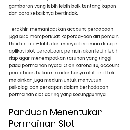
gambaran yang lebih lebih baik tentang kapan
dan cara sebaiknya bertindak.
Terakhir, memanfaatkan account percobaan
juga bisa memperkuat kepercayaan diri pemain.
Usai berlatih-latih dan menyadari aman dengan
aplikasi slot percobaan, pemain akan lebih lebih
siap agar menempatkan taruhan yang tinggi
pada permainan nyata. Oleh karena itu, account
percobaan bukan sekadar hanya alat praktek,
melainkan juga medium untuk menyusun
psikologi dan persiapan dalam berhadapan
permainan slot daring yang sesungguhnya.
Panduan Menentukan
Permainan Slot