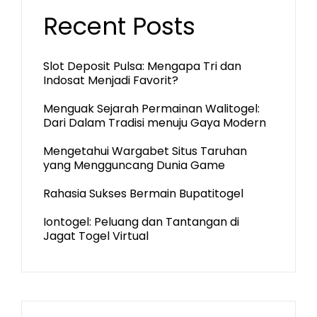
Recent Posts
Slot Deposit Pulsa: Mengapa Tri dan
Indosat Menjadi Favorit?
Menguak Sejarah Permainan Walitogel:
Dari Dalam Tradisi menuju Gaya Modern
Mengetahui Wargabet Situs Taruhan
yang Mengguncang Dunia Game
Rahasia Sukses Bermain Bupatitogel
Iontogel: Peluang dan Tantangan di
Jagat Togel Virtual