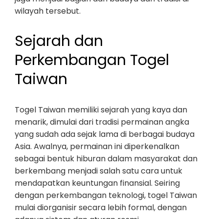
wilayah tersebut.
Sejarah dan
Perkembangan Togel
Taiwan
Togel Taiwan memiliki sejarah yang kaya dan
menarik, dimulai dari tradisi permainan angka
yang sudah ada sejak lama di berbagai budaya
Asia. Awalnya, permainan ini diperkenalkan
sebagai bentuk hiburan dalam masyarakat dan
berkembang menjadi salah satu cara untuk
mendapatkan keuntungan finansial. Seiring
dengan perkembangan teknologi, togel Taiwan
mulai diorganisir secara lebih formal, dengan