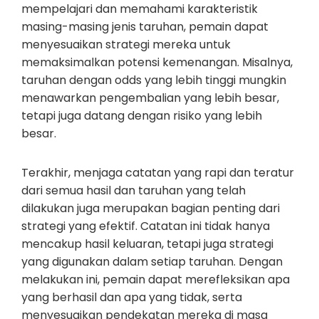
mempelajari dan memahami karakteristik
masing-masing jenis taruhan, pemain dapat
menyesuaikan strategi mereka untuk
memaksimalkan potensi kemenangan. Misalnya,
taruhan dengan odds yang lebih tinggi mungkin
menawarkan pengembalian yang lebih besar,
tetapi juga datang dengan risiko yang lebih
besar.
Terakhir, menjaga catatan yang rapi dan teratur
dari semua hasil dan taruhan yang telah
dilakukan juga merupakan bagian penting dari
strategi yang efektif. Catatan ini tidak hanya
mencakup hasil keluaran, tetapi juga strategi
yang digunakan dalam setiap taruhan. Dengan
melakukan ini, pemain dapat merefleksikan apa
yang berhasil dan apa yang tidak, serta
menyesuaikan pendekatan mereka di masa