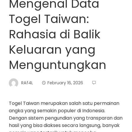
Mengenal Data
Togel Taiwan:
Rahasia di Balik
Keluaran yang
Menguntungkan
RAf4L
February 16, 2026
Togel Taiwan merupakan salah satu permainan
angka yang semakin populer di Indonesia.
Dengan sistem pengundian yang transparan dan
hasil yang bisa diakses secara langsung, banyak