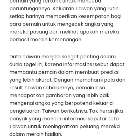
pemain yang tertarik untuk mencoba
peruntungannya. Keluaran Taiwan yang rutin
setiap harinya memberikan kesempatan bagi
para pemain untuk mengecek angka yang
mereka pasang dan melihat apakah mereka
berhasil meraih kemenangan.
Data Taiwan menjadi sangat penting dalam
dunia togel ini, karena informasi tersebut dapat
membantu pemain dalam membuat prediksi
yang lebih akurat. Dengan memahami pola dari
result Taiwan sebelumnya, pemain bisa
mendapatkan gambaran yang lebih baik
mengenai angka yang berpotensi keluar di
pengeluaran Taiwan berikutnya. Tak heran jika
banyak yang mencari informasi seputar toto
Taiwan untuk meningkatkan peluang mereka
dalam meraih hadiah.