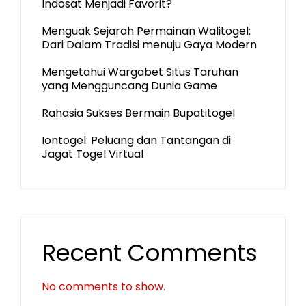
Indosat Menjadi Favorit?
Menguak Sejarah Permainan Walitogel:
Dari Dalam Tradisi menuju Gaya Modern
Mengetahui Wargabet Situs Taruhan
yang Mengguncang Dunia Game
Rahasia Sukses Bermain Bupatitogel
Iontogel: Peluang dan Tantangan di
Jagat Togel Virtual
Recent Comments
No comments to show.