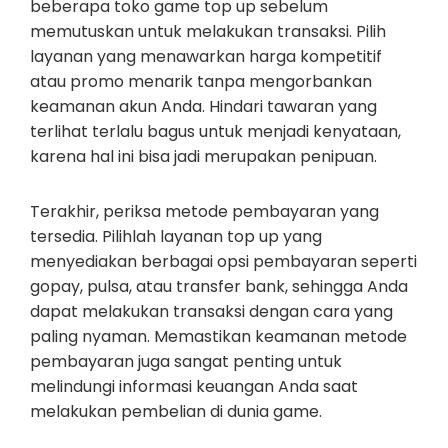
beberapa toko game top up sebelum
memutuskan untuk melakukan transaksi. Pilih
layanan yang menawarkan harga kompetitif
atau promo menarik tanpa mengorbankan
keamanan akun Anda. Hindari tawaran yang
terlihat terlalu bagus untuk menjadi kenyataan,
karena hal ini bisa jadi merupakan penipuan.
Terakhir, periksa metode pembayaran yang
tersedia. Pilihlah layanan top up yang
menyediakan berbagai opsi pembayaran seperti
gopay, pulsa, atau transfer bank, sehingga Anda
dapat melakukan transaksi dengan cara yang
paling nyaman. Memastikan keamanan metode
pembayaran juga sangat penting untuk
melindungi informasi keuangan Anda saat
melakukan pembelian di dunia game.