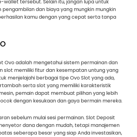
wallet tersebut. Selain itu, jangan lupa untuk
 pengambilan dan biaya yang mungkin mungkin
berhasilan kamu dengan yang cepat serta tanpa
vo
ot Ovo adalah mengetahui sistem permainan dan
in slot memiliki fitur dan kesempatan untung yang
k menjelajahi berbagai tipe Ovo Slot yang ada,
tambah serta slot yang memiliki karakteristik
esin, pemain dapat membuat pilihan yang lebih
ocok dengan kesukaan dan gaya bermain mereka.
ran sebelum mulai sesi permainan. Slot Deposit
enyetor dana dengan mudah, tetapi manajemen
batas seberapa besar yang siap Anda investasikan,