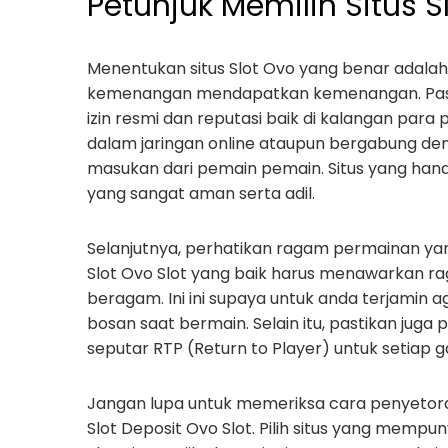
Petunjuk Memilih Situs S
Menentukan situs Slot Ovo yang benar adal
kemenangan mendapatkan kemenangan. Past
izin resmi dan reputasi baik di kalangan par
dalam jaringan online ataupun bergabung den
masukan dari pemain pemain. Situs yang han
yang sangat aman serta adil.
Selanjutnya, perhatikan ragam permainan yang
Slot Ovo Slot yang baik harus menawarkan ra
beragam. Ini ini supaya untuk anda terjamin 
bosan saat bermain. Selain itu, pastikan juga
seputar RTP (Return to Player) untuk setiap 
Jangan lupa untuk memeriksa cara penyetora
Slot Deposit Ovo Slot. Pilih situs yang memp