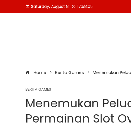
Skip
Saturday, August 8
17:58:06
to
content
Home
Berita Games
Menemukan Peluan
BERITA GAMES
Menemukan Pelu
Permainan Slot Ov