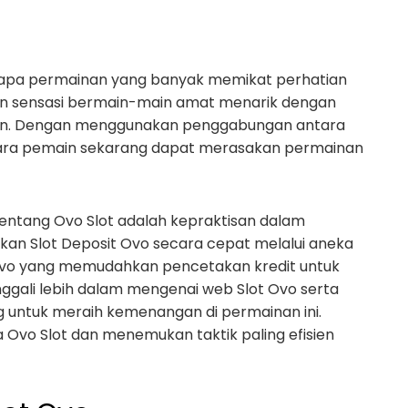
berapa permainan yang banyak memikat perhatian
an sensasi bermain-main amat menarik dengan
kan. Dengan menggunakan penggabungan antara
, para pemain sekarang dapat merasakan permainan
tentang Ovo Slot adalah kepraktisan dalam
kan Slot Deposit Ovo secara cepat melalui aneka
Ovo yang memudahkan pencetakan kredit untuk
enggali lebih dalam mengenai web Slot Ovo serta
untuk meraih kemenangan di permainan ini.
 Ovo Slot dan menemukan taktik paling efisien