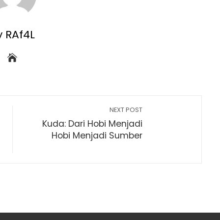
y RAf4L
NEXT POST
Kuda: Dari Hobi Menjadi
Hobi Menjadi Sumber