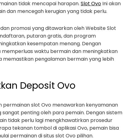
ermainan tidak mencapai harapan.
Slot Ovo
Ini akan
 dan mencegah kerugian yang tidak perlu.
dan promosi yang ditawarkan oleh Website Slot
daftaran, putaran gratis, dan program
eningkatkan kesempatan menang. Dengan
sa memperluas waktu bermain dan meningkatkan
a memastikan pengalaman bermain yang lebih
kan Deposit Ovo
n permainan slot Ovo menawarkan kenyamanan
 sangat penting oleh para pemain. Dengan sistem
n tidak perlu lagi mengkhawatirkan prosedur
rapa tekanan tombol di aplikasi Ovo, pemain bisa
i permainan di situs slot Ovo pilihan.