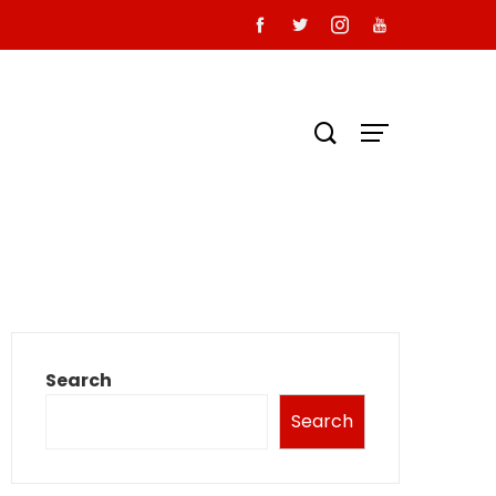
Search
Search