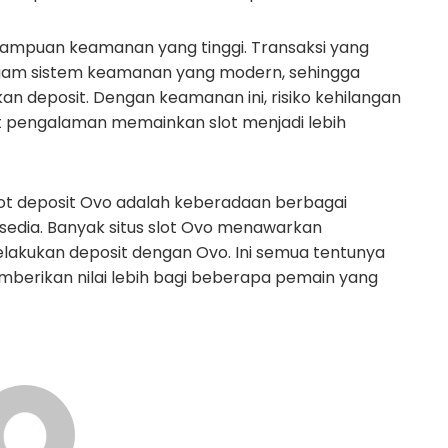
ampuan keamanan yang tinggi. Transaksi yang
ragam sistem keamanan yang modern, sehingga
n deposit. Dengan keamanan ini, risiko kehilangan
at pengalaman memainkan slot menjadi lebih
ot deposit Ovo adalah keberadaan berbagai
edia. Banyak situs slot Ovo menawarkan
akukan deposit dengan Ovo. Ini semua tentunya
rikan nilai lebih bagi beberapa pemain yang