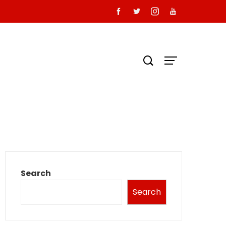
Search
Search