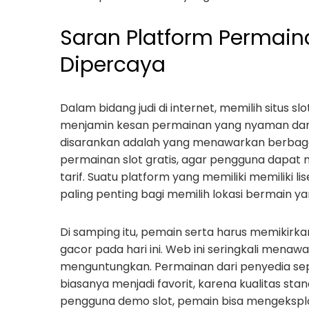
Saran Platform Permain
Dipercaya
Dalam bidang judi di internet, memilih situs s
menjamin kesan permainan yang nyaman dan 
disarankan adalah yang menawarkan berbagai
permainan slot gratis, agar pengguna dap
tarif. Suatu platform yang memiliki memiliki l
paling penting bagi memilih lokasi bermain ya
Di samping itu, pemain serta harus memikirk
gacor pada hari ini. Web ini seringkali men
menguntungkan. Permainan dari penyedia sep
biasanya menjadi favorit, karena kualitas sta
pengguna demo slot, pemain bisa mengekspl