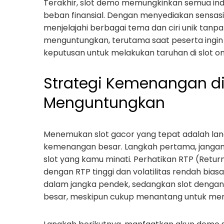
Terakhir, slot demo memungkinkan semua indiv
beban finansial. Dengan menyediakan sensasi
menjelajahi berbagai tema dan ciri unik tanp
menguntungkan, terutama saat peserta ingi
keputusan untuk melakukan taruhan di slot on
Strategi Kemenangan di
Menguntungkan
Menemukan slot gacor yang tepat adalah la
kemenangan besar. Langkah pertama, jangan
slot yang kamu minati. Perhatikan RTP (Return 
dengan RTP tinggi dan volatilitas rendah b
dalam jangka pendek, sedangkan slot dengan
besar, meskipun cukup menantang untuk mera