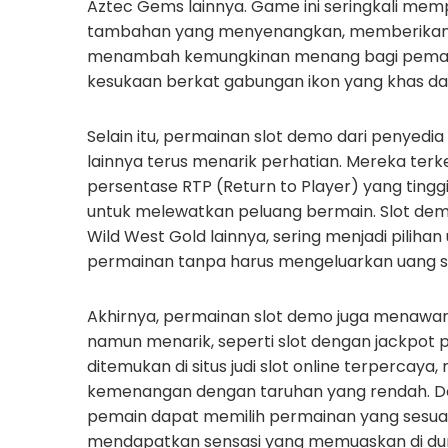
Aztec Gems lainnya. Game ini seringkali me
tambahan yang menyenangkan, memberikan
menambah kemungkinan menang bagi pemain.
kesukaan berkat gabungan ikon yang khas d
Selain itu, permainan slot demo dari penyedia
lainnya terus menarik perhatian. Mereka ter
persentase RTP (Return to Player) yang ting
untuk melewatkan peluang bermain. Slot demo 
Wild West Gold lainnya, sering menjadi pilih
permainan tanpa harus mengeluarkan uang 
Akhirnya, permainan slot demo juga menaw
namun menarik, seperti slot dengan jackpot p
ditemukan di situs judi slot online terperc
kemenangan dengan taruhan yang rendah. Den
pemain dapat memilih permainan yang sesuai 
mendapatkan sensasi yang memuaskan di dunia