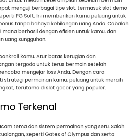
lot untuk melatih keterampilan sebelum bermain
pat menguji berbagai tipe slot, termasuk slot demo
perti PG Soft. Ini memberikan kamu peluang untuk
bonus tanpa bahaya kehilangan uang Anda. Cobalah
gi mana berhasil dengan efisien untuk kamu, dan
n uang sungguhan.
 bankroll kamu. Atur batas kerugian dan
gan tergoda untuk terus bermain setelah
 mencoba mengejar loss Anda. Dengan cara
i strategi permainan kamu, peluang untuk meraih
ingkat, terutama di slot gacor yang populer.
mo Terkenal
am tema dan sistem permainan yang seru. Salah
tualangan, seperti Gates of Olympus dan serta