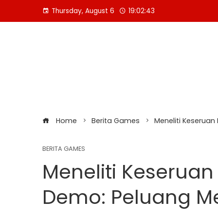
Skip
Thursday, August 6
19:02:43
to
content
Home
Berita Games
Meneliti Keserua
BERITA GAMES
Meneliti Keseruan
Demo: Peluang M