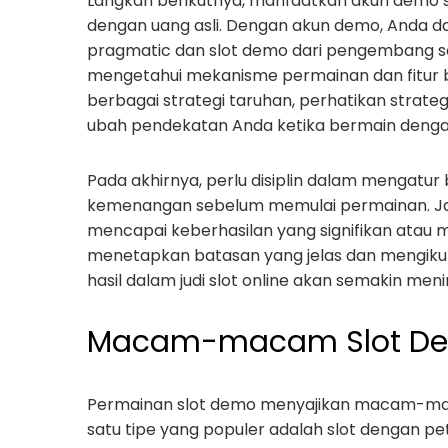
Langkah berikutnya, manfaatkan akun demo s
dengan uang asli. Dengan akun demo, Anda da
pragmatic dan slot demo dari pengembang se
mengetahui mekanisme permainan dan fitur 
berbagai strategi taruhan, perhatikan strate
ubah pendekatan Anda ketika bermain denga
Pada akhirnya, perlu disiplin dalam mengatur
kemenangan sebelum memulai permainan. Jan
mencapai keberhasilan yang signifikan atau
menetapkan batasan yang jelas dan mengikut
hasil dalam judi slot online akan semakin men
Macam-macam Slot De
Permainan slot demo menyajikan macam-mac
satu tipe yang populer adalah slot dengan pe