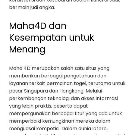
bermain judi angka.
Maha4D dan
Kesempatan untuk
Menang
Maha 4D merupakan salah satu situs yang
memberikan berbagai pengetahuan dan
layanan terkait permainan togel, terutama untuk
pasar Singapura dan Hongkong. Melalui
perkembangan teknologi dan akses informasi
yang lebih praktis, peserta dapat
mempergunakan berbagai fitur yang ada untuk
memperbaiki kemungkinan mereka dalam
menguasai kompetisi. Dalam dunia lotere,