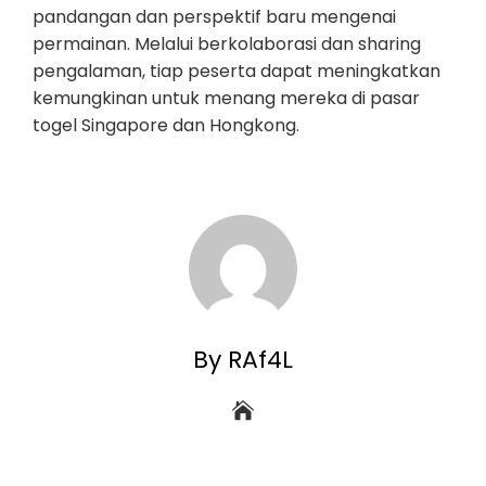
pandangan dan perspektif baru mengenai
permainan. Melalui berkolaborasi dan sharing
pengalaman, tiap peserta dapat meningkatkan
kemungkinan untuk menang mereka di pasar
togel Singapore dan Hongkong.
By RAf4L