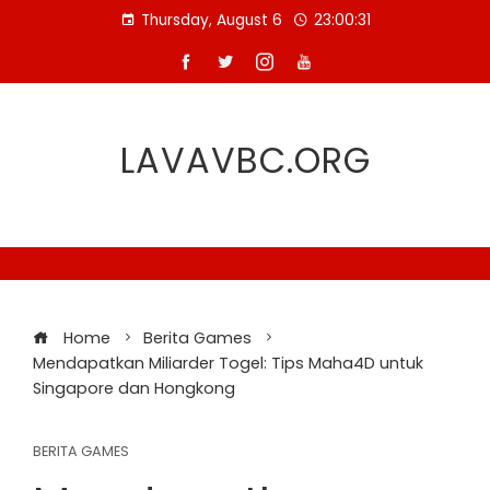
Skip
Thursday, August 6
23:00:31
to
content
LAVAVBC.ORG
Home
Berita Games
Mendapatkan Miliarder Togel: Tips Maha4D untuk
Singapore dan Hongkong
BERITA GAMES