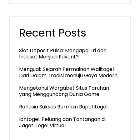
Recent Posts
Slot Deposit Pulsa: Mengapa Tri dan
Indosat Menjadi Favorit?
Menguak Sejarah Permainan Walitogel:
Dari Dalam Tradisi menuju Gaya Modern
Mengetahui Wargabet Situs Taruhan
yang Mengguncang Dunia Game
Rahasia Sukses Bermain Bupatitogel
Iontogel: Peluang dan Tantangan di
Jagat Togel Virtual