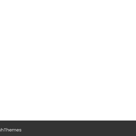
shThemes