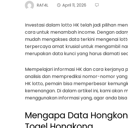
RAf4L
April 11, 2026
Investasi dalam lotto HK telah jadi pilihan 
cara untuk menambah income. Dengan adany
mudah mengakses data terkini mengenai lot
terpercaya amat krusial untuk mengambil nasi
merupakan data kunci yang harus diamati seca
Mempelajari informasi HK dan cara kerjanya
analisis dan memprediksi nomor-nomor yang
HK lotto, pemain bisa memperbesar kemung
kemenangan. Di dalam artikel ini, kami akan 
menggunakan informasi yang, agar anda bisa
Mengapa Data Hongkong
Togel Hongkong