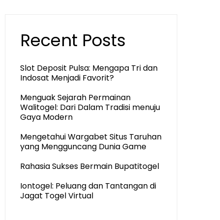
Recent Posts
Slot Deposit Pulsa: Mengapa Tri dan
Indosat Menjadi Favorit?
Menguak Sejarah Permainan
Walitogel: Dari Dalam Tradisi menuju
Gaya Modern
Mengetahui Wargabet Situs Taruhan
yang Mengguncang Dunia Game
Rahasia Sukses Bermain Bupatitogel
Iontogel: Peluang dan Tantangan di
Jagat Togel Virtual