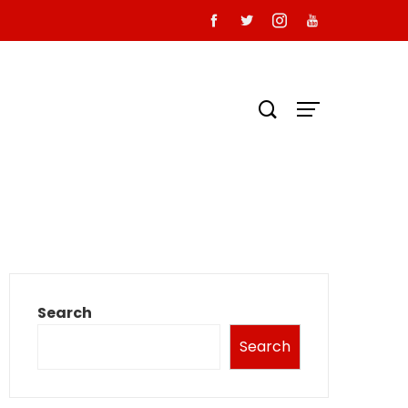
Search
Search