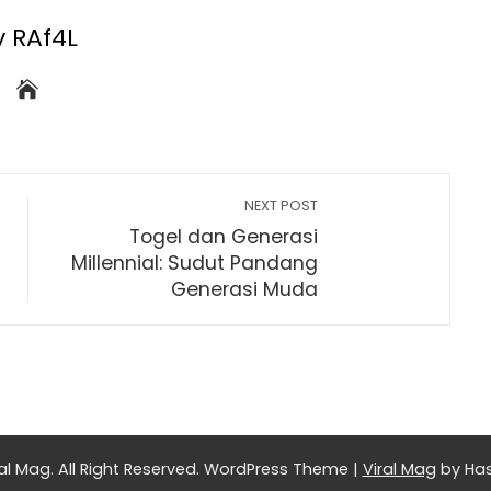
y RAf4L
NEXT POST
Togel dan Generasi
Millennial: Sudut Pandang
Generasi Muda
al Mag. All Right Reserved.
WordPress Theme
|
Viral Mag
by Ha