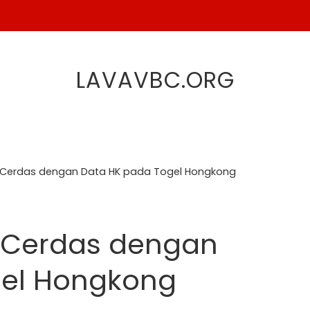
LAVAVBC.ORG
erdas dengan Data HK pada Togel Hongkong
Cerdas dengan
gel Hongkong