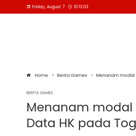
Skip
Friday, August 7
10:13:04
to
content
Home
Berita Games
Menanam modal C
BERITA GAMES
Menanam modal 
Data HK pada To