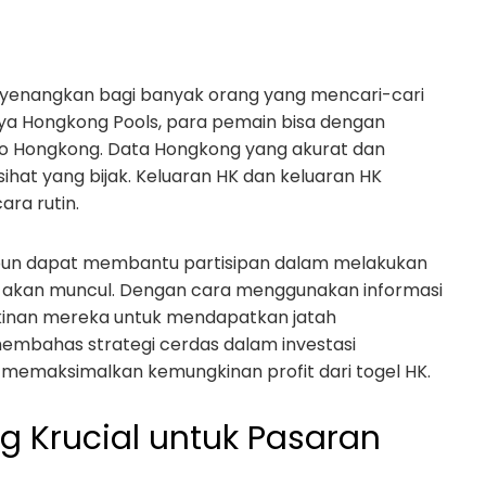
menyenangkan bagi banyak orang yang mencari-cari
a Hongkong Pools, para pemain bisa dengan
to Hongkong. Data Hongkong yang akurat dan
hat yang bijak. Keluaran HK dan keluaran HK
ra rutin.
 pun dapat membantu partisipan dalam melakukan
 akan muncul. Dengan cara menggunakan informasi
kinan mereka untuk mendapatkan jatah
membahas strategi cerdas dalam investasi
 memaksimalkan kemungkinan profit dari togel HK.
 Krucial untuk Pasaran