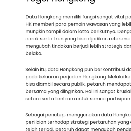
Data Hongkong memiliki fungsi sangat vital 
HK memberi para pemain wawasan yang lebi
mungkin tampil dalam lotto berikutnya. Denga
corak serta tren yang bisa dijadikan referen
mengubah tindakan berjudi lebih strategis 
belaka.
Selain itu, data Hongkong pun berkontribus
pada keluaran perjudian Hongkong. Melalui k
bisa diambil secara publik, petaruh mendapat
bersama yang diinginkan. Hal ini sangat kru
setara serta tentram untuk semua partisipan.
Sebagai penutup, menggunakan data Hongk
penilaian terhadap strategi pertaruhan yang
telah terjadi, petaruh dapat mengubah pen