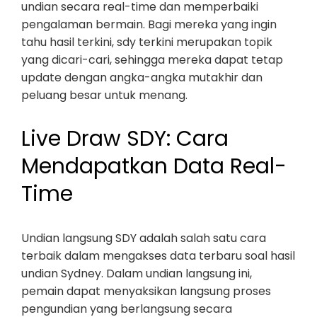
undian secara real-time dan memperbaiki
pengalaman bermain. Bagi mereka yang ingin
tahu hasil terkini, sdy terkini merupakan topik
yang dicari-cari, sehingga mereka dapat tetap
update dengan angka-angka mutakhir dan
peluang besar untuk menang.
Live Draw SDY: Cara
Mendapatkan Data Real-
Time
Undian langsung SDY adalah salah satu cara
terbaik dalam mengakses data terbaru soal hasil
undian Sydney. Dalam undian langsung ini,
pemain dapat menyaksikan langsung proses
pengundian yang berlangsung secara