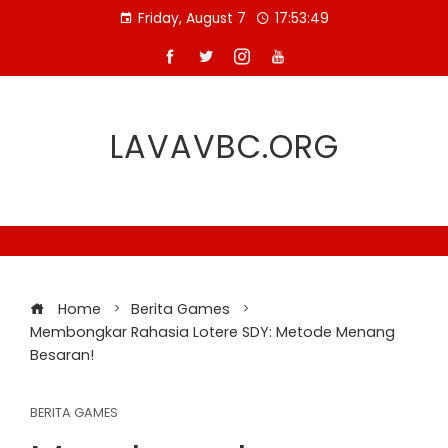
Skip
Friday, August 7
17:53:49
to
content
LAVAVBC.ORG
Home
Berita Games
Membongkar Rahasia Lotere SDY: Metode Menang
Besaran!
BERITA GAMES