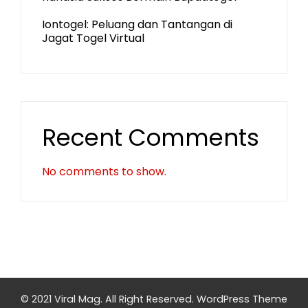
Iontogel: Peluang dan Tantangan di
Jagat Togel Virtual
Recent Comments
No comments to show.
© 2021 Viral Mag. All Right Reserved.
WordPress Theme