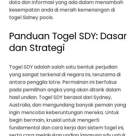
data dan informasi yang ada dalam menambah
kesempatan anda di meraih kemenangan di
togel Sidney pools.
Panduan Togel SDY: Dasar
dan Strategi
Togel SDY adalah salah satu bentuk perjudian
yang sangat terkenal di negara ini, terutama di
antara penggila lotre. Permainan ini berfokus
pada pemilihan angka yang akan ditarik dalam
hasil undian. Togel SDY berasal dari Sydney,
Australia, dan mengundang banyak pemain yang
ingin mencoba keberuntungan mereka. Untuk
begin bermain, krusial untuk mengerti
fundamental dan cara kerja dari sistem togel ini,
serta cara melakukan undian langsung sdy untuk