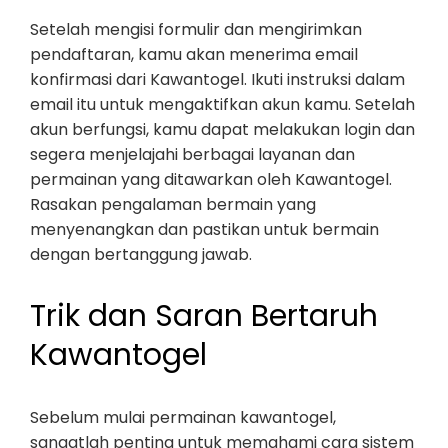
Setelah mengisi formulir dan mengirimkan
pendaftaran, kamu akan menerima email
konfirmasi dari Kawantogel. Ikuti instruksi dalam
email itu untuk mengaktifkan akun kamu. Setelah
akun berfungsi, kamu dapat melakukan login dan
segera menjelajahi berbagai layanan dan
permainan yang ditawarkan oleh Kawantogel.
Rasakan pengalaman bermain yang
menyenangkan dan pastikan untuk bermain
dengan bertanggung jawab.
Trik dan Saran Bertaruh
Kawantogel
Sebelum mulai permainan kawantogel,
sangatlah penting untuk memahami cara sistem