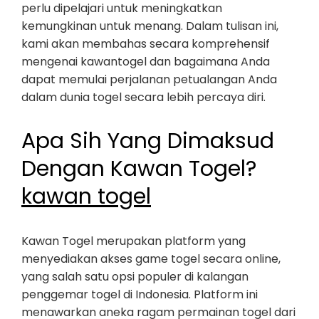
perlu dipelajari untuk meningkatkan
kemungkinan untuk menang. Dalam tulisan ini,
kami akan membahas secara komprehensif
mengenai kawantogel dan bagaimana Anda
dapat memulai perjalanan petualangan Anda
dalam dunia togel secara lebih percaya diri.
Apa Sih Yang Dimaksud
Dengan Kawan Togel?
kawan togel
Kawan Togel merupakan platform yang
menyediakan akses game togel secara online,
yang salah satu opsi populer di kalangan
penggemar togel di Indonesia. Platform ini
menawarkan aneka ragam permainan togel dari