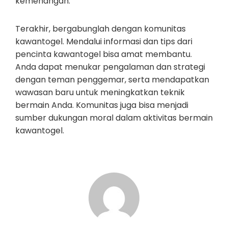
kemenangan.
Terakhir, bergabunglah dengan komunitas
kawantogel. Mendalui informasi dan tips dari
pencinta kawantogel bisa amat membantu.
Anda dapat menukar pengalaman dan strategi
dengan teman penggemar, serta mendapatkan
wawasan baru untuk meningkatkan teknik
bermain Anda. Komunitas juga bisa menjadi
sumber dukungan moral dalam aktivitas bermain
kawantogel.