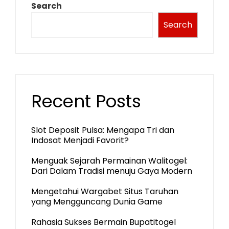
Search
Search
Recent Posts
Slot Deposit Pulsa: Mengapa Tri dan
Indosat Menjadi Favorit?
Menguak Sejarah Permainan Walitogel:
Dari Dalam Tradisi menuju Gaya Modern
Mengetahui Wargabet Situs Taruhan
yang Mengguncang Dunia Game
Rahasia Sukses Bermain Bupatitogel