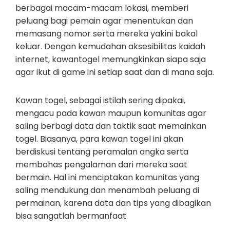
berbagai macam-macam lokasi, memberi
peluang bagi pemain agar menentukan dan
memasang nomor serta mereka yakini bakal
keluar. Dengan kemudahan aksesibilitas kaidah
internet, kawantogel memungkinkan siapa saja
agar ikut di game ini setiap saat dan di mana saja.
Kawan togel, sebagai istilah sering dipakai,
mengacu pada kawan maupun komunitas agar
saling berbagi data dan taktik saat memainkan
togel. Biasanya, para kawan togel ini akan
berdiskusi tentang peramalan angka serta
membahas pengalaman dari mereka saat
bermain. Hal ini menciptakan komunitas yang
saling mendukung dan menambah peluang di
permainan, karena data dan tips yang dibagikan
bisa sangatlah bermanfaat.