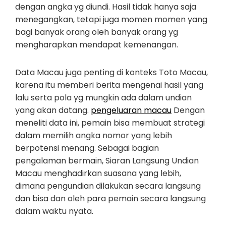
dengan angka yg diundi. Hasil tidak hanya saja
menegangkan, tetapi juga momen momen yang
bagi banyak orang oleh banyak orang yg
mengharapkan mendapat kemenangan.
Data Macau juga penting di konteks Toto Macau,
karena itu memberi berita mengenai hasil yang
lalu serta pola yg mungkin ada dalam undian
yang akan datang.
pengeluaran macau
Dengan
meneliti data ini, pemain bisa membuat strategi
dalam memilih angka nomor yang lebih
berpotensi menang. Sebagai bagian
pengalaman bermain, Siaran Langsung Undian
Macau menghadirkan suasana yang lebih,
dimana pengundian dilakukan secara langsung
dan bisa dan oleh para pemain secara langsung
dalam waktu nyata.