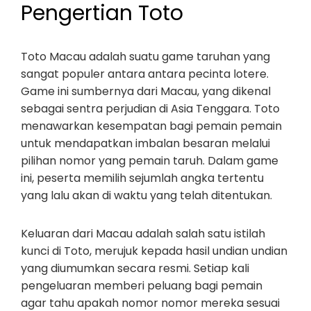
Pengertian Toto
Toto Macau adalah suatu game taruhan yang
sangat populer antara antara pecinta lotere.
Game ini sumbernya dari Macau, yang dikenal
sebagai sentra perjudian di Asia Tenggara. Toto
menawarkan kesempatan bagi pemain pemain
untuk mendapatkan imbalan besaran melalui
pilihan nomor yang pemain taruh. Dalam game
ini, peserta memilih sejumlah angka tertentu
yang lalu akan di waktu yang telah ditentukan.
Keluaran dari Macau adalah salah satu istilah
kunci di Toto, merujuk kepada hasil undian undian
yang diumumkan secara resmi. Setiap kali
pengeluaran memberi peluang bagi pemain
agar tahu apakah nomor nomor mereka sesuai