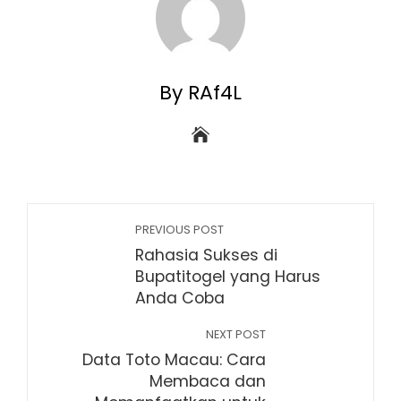
By RAf4L
PREVIOUS POST
Rahasia Sukses di
Bupatitogel yang Harus
Anda Coba
NEXT POST
Data Toto Macau: Cara
Membaca dan