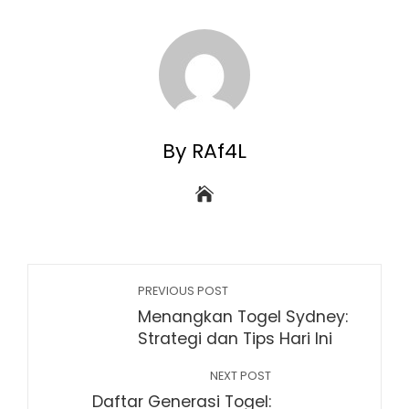
By RAf4L
PREVIOUS POST
Menangkan Togel Sydney:
Strategi dan Tips Hari Ini
NEXT POST
Daftar Generasi Togel: