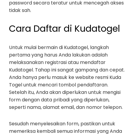
password secara teratur untuk mencegah akses
tidak sah.
Cara Daftar di Kudatogel
Untuk mulai bermain di Kudatogel, langkah
pertama yang harus Anda lakukan adalah
melaksanakan registrasi atau mendaftar
Kudatogel. Tahap ini sangat gampang dan cepat.
Anda hanya perlu masuk ke website resmi Kuda
Togel untuk mencari tombol pendaftaran.
Setelah itu, Anda akan diperlukan untuk mengisi
form dengan data pribadi yang diperlukan,
seperti nama, alamat email, dan nomor telepon.
Sesudah menyelesaikan form, pastikan untuk
memeriksa kembali semua informasi yang Anda