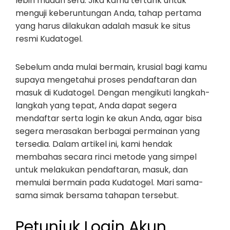
lebih mudah seru. Jika kamu tertarik untuk
menguji keberuntungan Anda, tahap pertama
yang harus dilakukan adalah masuk ke situs
resmi Kudatogel.
Sebelum anda mulai bermain, krusial bagi kamu
supaya mengetahui proses pendaftaran dan
masuk di Kudatogel. Dengan mengikuti langkah-
langkah yang tepat, Anda dapat segera
mendaftar serta login ke akun Anda, agar bisa
segera merasakan berbagai permainan yang
tersedia. Dalam artikel ini, kami hendak
membahas secara rinci metode yang simpel
untuk melakukan pendaftaran, masuk, dan
memulai bermain pada Kudatogel. Mari sama-
sama simak bersama tahapan tersebut.
Petunjuk Login Akun