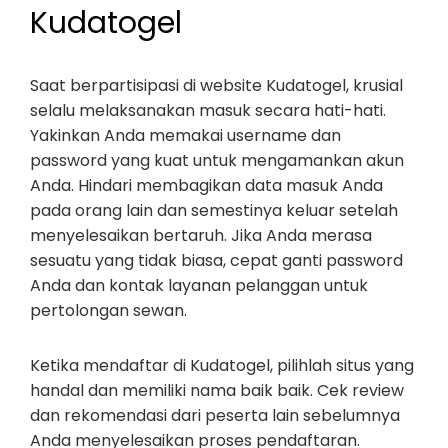
Kudatogel
Saat berpartisipasi di website Kudatogel, krusial
selalu melaksanakan masuk secara hati-hati.
Yakinkan Anda memakai username dan
password yang kuat untuk mengamankan akun
Anda. Hindari membagikan data masuk Anda
pada orang lain dan semestinya keluar setelah
menyelesaikan bertaruh. Jika Anda merasa
sesuatu yang tidak biasa, cepat ganti password
Anda dan kontak layanan pelanggan untuk
pertolongan sewan.
Ketika mendaftar di Kudatogel, pilihlah situs yang
handal dan memiliki nama baik baik. Cek review
dan rekomendasi dari peserta lain sebelumnya
Anda menyelesaikan proses pendaftaran.