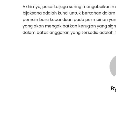
Akhirnya, peserta juga sering mengabaikan 
bijaksana adalah kunci untuk bertahan dalam
pemain baru kecanduan pada permainan yang
yang akan mengakibatkan kerugian yang signi
dalam batas anggaran yang tersedia adalah fa
B