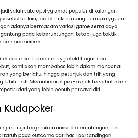
adi salah satu opsi yg amat populer di kalangan
ai sebutan lain, memberikan ruang bermain yg seru
gan adanya bermacam variasi game serta daya
ergantung pada keberuntungan, tetapi juga taktik
ntuan permainan.
dah dasar serta rencana yg efektif agar bisa
rsebut, kami akan membahas lebih dalam mengenai
an yang berlaku, hingga petunjuk dan trik yang
 lebih baik. Memahami aspek-aspek tersebut akan
isi dari yang lebih penuh percaya diri.
n Kudapoker
ang mengintergrasikan unsur keberuntungan dan
ertaruh pada outcome dari hasil pertandingan