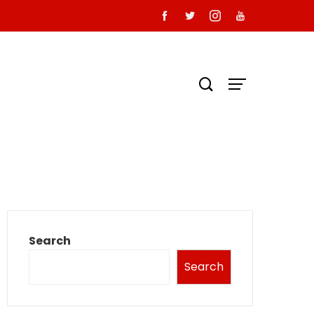
Search
Search