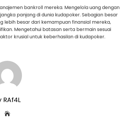
manajemen bankroll mereka. Mengelola uang dengan
 jangka panjang di dunia kudapoker. Sebagian besar
 lebih besar dari kemampuan finansial mereka,
fikan. Mengetahui batasan serta bermain sesuai
ktor krusial untuk keberhasilan di kudapoker.
y RAf4L