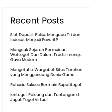
Recent Posts
Slot Deposit Pulsa: Mengapa Tri dan
Indosat Menjadi Favorit?
Menguak Sejarah Permainan
Walitogel: Dari Dalam Tradisi menuju
Gaya Modern
Mengetahui Wargabet Situs Taruhan
yang Mengguncang Dunia Game
Rahasia Sukses Bermain Bupatitogel
Iontogel: Peluang dan Tantangan di
Jagat Togel Virtual