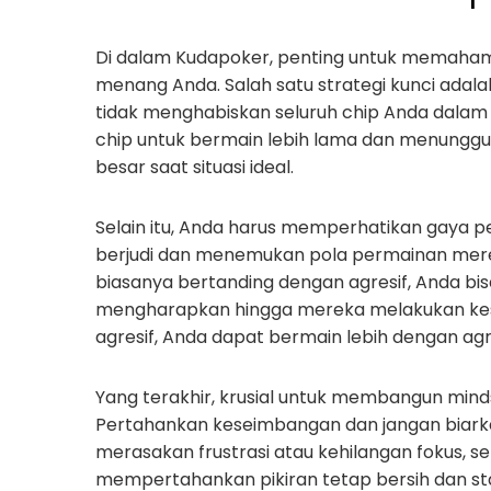
Di dalam Kudapoker, penting untuk memahami
menang Anda. Salah satu strategi kunci adala
tidak menghabiskan seluruh chip Anda dalam
chip untuk bermain lebih lama dan menunggu
besar saat situasi ideal.
Selain itu, Anda harus memperhatikan gaya
berjudi dan menemukan pola permainan mere
biasanya bertanding dengan agresif, Anda bi
mengharapkan hingga mereka melakukan kesalah
agresif, Anda dapat bermain lebih dengan ag
Yang terakhir, krusial untuk membangun minds
Pertahankan keseimbangan dan jangan biark
merasakan frustrasi atau kehilangan fokus, s
mempertahankan pikiran tetap bersih dan st