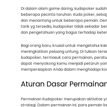
Di dalam alam game daring, kudapoker sudah j
beberapa pecinta taruhan. Kuda poker, sebag
dan menantang untuk beberapa pemain. Den
tarik yg tersedia, kudapoker tidak sekadar b
dan pengetahuan yang bagus terhadap kete
Bagi orang baru, krusial untuk mengetahui kai
meningkatkan peluang untung. Di tulisan te
kudapoker, termasuk cara permainan, peratur
dapat menyokong kamu menjadi petaruh yang
mempersiapkan Anda dalam menghadapi kompet
Aturan Dasar Permaina
Permainan Kudapoker merupakan aktivitas y
strategi. Dalam permainan ini, para pemain b