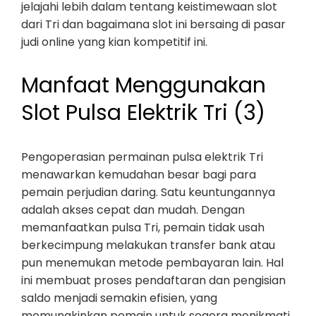
jelajahi lebih dalam tentang keistimewaan slot
dari Tri dan bagaimana slot ini bersaing di pasar
judi online yang kian kompetitif ini.
Manfaat Menggunakan
Slot Pulsa Elektrik Tri (3)
Pengoperasian permainan pulsa elektrik Tri
menawarkan kemudahan besar bagi para
pemain perjudian daring. Satu keuntungannya
adalah akses cepat dan mudah. Dengan
memanfaatkan pulsa Tri, pemain tidak usah
berkecimpung melakukan transfer bank atau
pun menemukan metode pembayaran lain. Hal
ini membuat proses pendaftaran dan pengisian
saldo menjadi semakin efisien, yang
memungkinkan pemain untuk segera menikmati