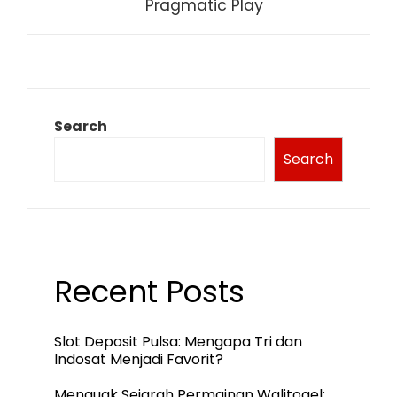
Pragmatic Play
Search
Search
Recent Posts
Slot Deposit Pulsa: Mengapa Tri dan
Indosat Menjadi Favorit?
Menguak Sejarah Permainan Walitogel: