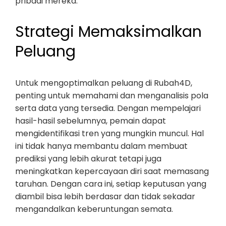
pribadi mereka.
Strategi Memaksimalkan
Peluang
Untuk mengoptimalkan peluang di Rubah4D,
penting untuk memahami dan menganalisis pola
serta data yang tersedia. Dengan mempelajari
hasil-hasil sebelumnya, pemain dapat
mengidentifikasi tren yang mungkin muncul. Hal
ini tidak hanya membantu dalam membuat
prediksi yang lebih akurat tetapi juga
meningkatkan kepercayaan diri saat memasang
taruhan. Dengan cara ini, setiap keputusan yang
diambil bisa lebih berdasar dan tidak sekadar
mengandalkan keberuntungan semata.