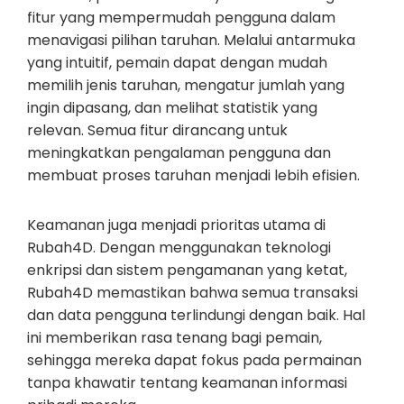
fitur yang mempermudah pengguna dalam
menavigasi pilihan taruhan. Melalui antarmuka
yang intuitif, pemain dapat dengan mudah
memilih jenis taruhan, mengatur jumlah yang
ingin dipasang, dan melihat statistik yang
relevan. Semua fitur dirancang untuk
meningkatkan pengalaman pengguna dan
membuat proses taruhan menjadi lebih efisien.
Keamanan juga menjadi prioritas utama di
Rubah4D. Dengan menggunakan teknologi
enkripsi dan sistem pengamanan yang ketat,
Rubah4D memastikan bahwa semua transaksi
dan data pengguna terlindungi dengan baik. Hal
ini memberikan rasa tenang bagi pemain,
sehingga mereka dapat fokus pada permainan
tanpa khawatir tentang keamanan informasi