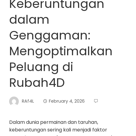
Keberuntungan
dalam
Genggaman:
Mengoptimalkan
Peluang di
Rubah4D
RAf4L
February 4, 2026
Dalam dunia permainan dan taruhan,
keberuntungan sering kali menjadi faktor