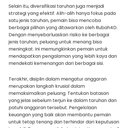
Selain itu, diversifikasi taruhan juga menjadi
strategi yang efektif. Alih-alih hanya fokus pada
satu jenis taruhan, pemain bisa mencoba
berbagai pilihan yang ditawarkan oleh Rubah4D.
Dengan menyebarluaskan risiko ke berbagai
jenis taruhan, peluang untuk menang bisa
meningkat. Ini memungkinkan pemain untuk
mendapatkan pengalaman yang lebih kaya dan
mendekati kemenangan dari berbagai sisi.
Terakhir, disiplin dalam mengatur anggaran
merupakan langkah krusial dalam
memaksimalkan peluang. Tentukan batasan
yang jelas sebelum terjun ke dalam taruhan dan
patuhi anggaran tersebut. Pengelolaan
keuangan yang baik akan membantu pemain
untuk tetap tenang dan terhindar dari keputusan