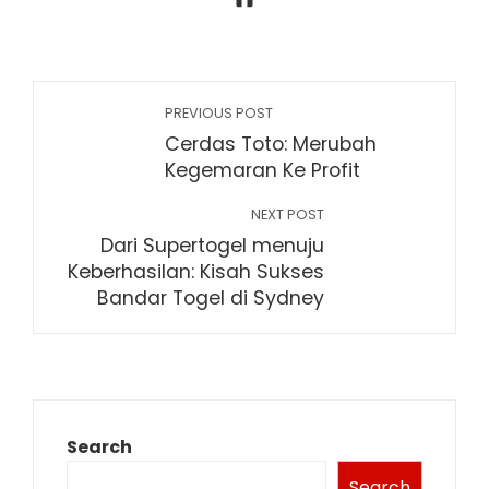
PREVIOUS POST
Cerdas Toto: Merubah
Kegemaran Ke Profit
NEXT POST
Dari Supertogel menuju
Keberhasilan: Kisah Sukses
Bandar Togel di Sydney
Search
Search