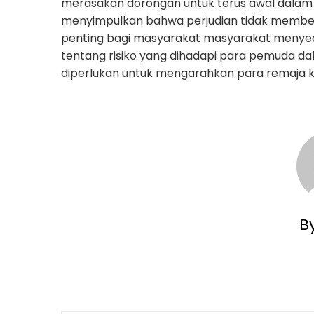
merasakan dorongan untuk terus awal dalam 
menyimpulkan bahwa perjudian tidak memberi
penting bagi masyarakat masyarakat menye
tentang risiko yang dihadapi para pemuda da
diperlukan untuk mengarahkan para remaja ke p
B