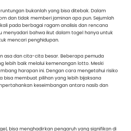
beruntungan bukanlah yang bisa ditebak. Dalam
dom dan tidak memberi jaminan apa pun. Sejumlah
kali pada berbagai ragam analisis dan rencana
lu menyadari bahwa ikut dalam togel hanya untuk
tuk mencari penghidupan.
ngan asa dan cita-cita besar. Beberapa pemuda
 lebih baik melalui kemenangan lotto. Meski
 seimbang harapan ini. Dengan cara mengetahui risiko
a bisa membuat pilihan yang lebih bijaksana
mempertahankan keseimbangan antara nasib dan
gel, bisa menghadirkan pengaruh yang signifikan di