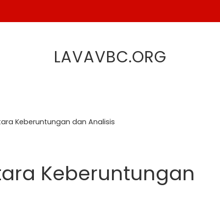
LAVAVBC.ORG
ntara Keberuntungan dan Analisis
ntara Keberuntungan