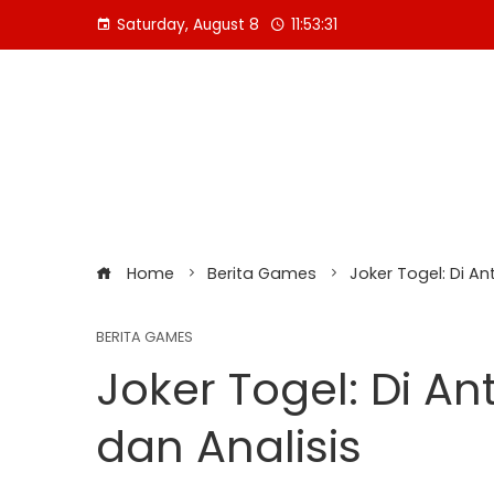
Skip
Saturday, August 8
11:53:31
to
content
Home
Berita Games
Joker Togel: Di A
BERITA GAMES
Joker Togel: Di A
dan Analisis