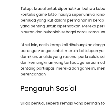
Tetapi, krusial untuk diperhatikan bahwa ke
konteks game lotto, hasilya sepenuhnya ran
pemuda yang ikut dalam permainan ini kerap 
yang penting untuk diperhatikan. Mereka per
hiburan dan bukanlah sebagai cara utama un
Di sisi lain, nasib kerap kali dihubungkan de
berangan-angan untuk meraih kehidupan yang
demikian, analisis yang rasional perlu selalu
dan kemungkinan yang terlibat, generasi mud
tentang partisipasi mereka dari game ini, 
perencanaan.
Pengaruh Sosial
Sikap penjudi, seperti remaja yang bermain to