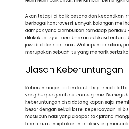
lebih lebih baik untuk menambah kemungkin
Akan tetapi, di balik pesona dan kecantikan, 
berbagai kontroversi. Banyak kalangan melihat
dampak yang ditimbulkan terhadap perilaku k
dilakukan agar memberikan edukasi tentang 
jawab dalam bermain. Walaupun demikian, pe
merupakan sebuah isu yang menarik serta ko
Ulasan Keberuntungan
Keberuntungan dalam konteks pemuda lotto 
yang berpengaruh outcome game. Berseguda
keberuntungan bisa datang kapan saja, memb
besar dengan sekali lotre. Kepercayaan ini b
meskipun hasil yang didapat tak jarang mengun
bersatu, menciptakan interaksi yang menarik 