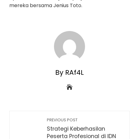
mereka bersama Jenius Toto.
By RAf4L
PREVIOUS POST
Strategi Keberhasilan
Peserta Profesional di IDN