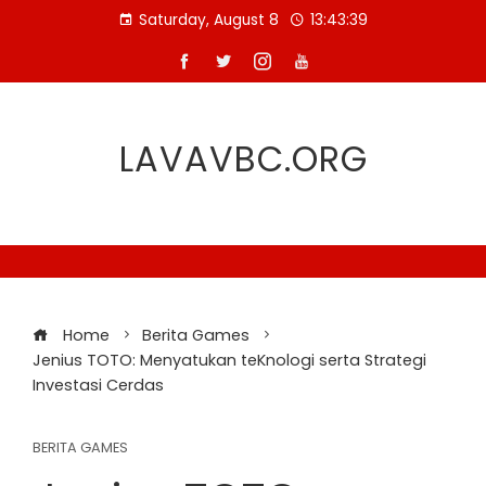
Skip
Saturday, August 8
13:43:39
to
content
LAVAVBC.ORG
Home
Berita Games
Jenius TOTO: Menyatukan teKnologi serta Strategi
Investasi Cerdas
BERITA GAMES