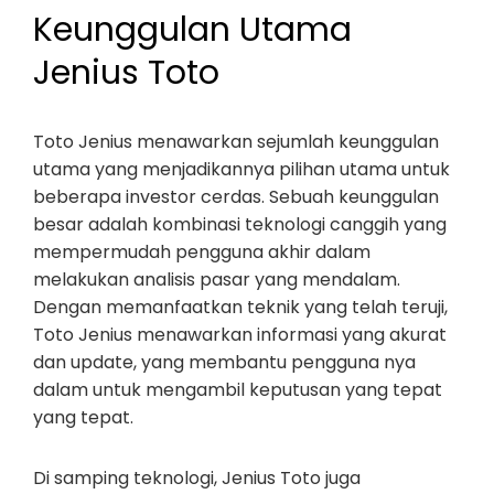
Keunggulan Utama
Jenius Toto
Toto Jenius menawarkan sejumlah keunggulan
utama yang menjadikannya pilihan utama untuk
beberapa investor cerdas. Sebuah keunggulan
besar adalah kombinasi teknologi canggih yang
mempermudah pengguna akhir dalam
melakukan analisis pasar yang mendalam.
Dengan memanfaatkan teknik yang telah teruji,
Toto Jenius menawarkan informasi yang akurat
dan update, yang membantu pengguna nya
dalam untuk mengambil keputusan yang tepat
yang tepat.
Di samping teknologi, Jenius Toto juga