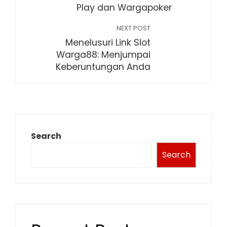
Play dan Wargapoker
NEXT POST
Menelusuri Link Slot
Warga88: Menjumpai
Keberuntungan Anda
Search
Search