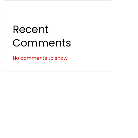
Recent
Comments
No comments to show.