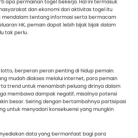
i apa permainan togel bekerja. Hal ini termasuk
asyarakat dan ekonomi dari aktivitas togel itu
aik mendalam tentang informasi serta bermacam
aran HK, pemain dapat lebih bijak bijak dalam
u tak perlu.
a lotto, berperan peran penting di hidup pemain.
ng mudah diakses melalui internet, para pemain
rta trend untuk menambah peluang dirinya dalam
juga membawa dampak negatif, misalnya potensi
kin besar. Seiring dengan bertambahnya partisipasi
orang untuk menyadari konsekuensi yang mungkin
 menyediakan data yang bermanfaat bagi para