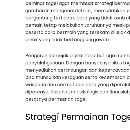
peminat togel agar membuat strategi bermain 
gambaran mengenai data ini, memudahkan pes
bergantung terhadap data yang tidak kontro
pemain tetap melakukan taruhannya meskipun 
beserta cara bermain yang terekam di jejak da
pihak yang tidak bertanggung jawab.
Pengaruh dari jejak digital tersebut juga me
penyalahgunaan. Dengan banyaknya situs tog
menyediakan perlindungan dan kepercayaan y
bisa munculkan keraguan serta kecemasan bagi
waspada dan cermat dari data yang diperoleh 
dipercaya. Kesehatan psikologis dan finansial
pesatnya permainan togel.
Strategi Permainan Toge