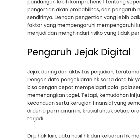
pandangan lebih komprehensif tentang sepert
pengertian akan probabilitas, dan pengaruh m
sendirinya. Dengan pengertian yang lebih b
faktor yang mempengaruhi mempengaruhi kelu
menjudi dan menghindari risiko yang tidak perl
Pengaruh Jejak Digital
Jejak daring dari aktivitas perjudian, terutam
Dengan data pengeluaran hk serta data hk ya
bisa dengan cepat mempelajari pola-pola se
memenangkan togel. Tetapi, kemudahan ini 
kecanduan serta kerugian finansial yang sema
di dunia permainan ini, krusial untuk setiap 
terjadi.
Di pihak lain, data hasil hk dan keluaran hk