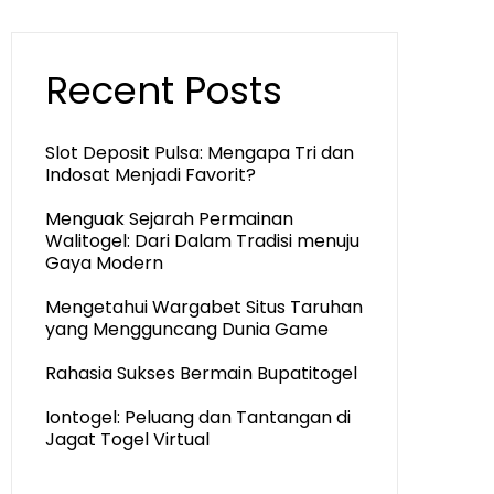
Recent Posts
Slot Deposit Pulsa: Mengapa Tri dan
Indosat Menjadi Favorit?
Menguak Sejarah Permainan
Walitogel: Dari Dalam Tradisi menuju
Gaya Modern
Mengetahui Wargabet Situs Taruhan
yang Mengguncang Dunia Game
Rahasia Sukses Bermain Bupatitogel
Iontogel: Peluang dan Tantangan di
Jagat Togel Virtual