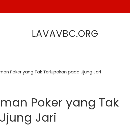
LAVAVBC.ORG
aman Poker yang Tak Terlupakan pada Ujung Jari
aman Poker yang Tak
Ujung Jari