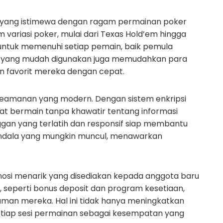
ang istimewa dengan ragam permainan poker
variasi poker, mulai dari Texas Hold’em hingga
untuk memenuhi setiap pemain, baik pemula
yang mudah digunakan juga memudahkan para
n favorit mereka dengan cepat.
 keamanan yang modern. Dengan sistem enkripsi
aat bermain tanpa khawatir tentang informasi
ggan yang terlatih dan responsif siap membantu
endala yang mungkin muncul, menawarkan
osi menarik yang disediakan kepada anggota baru
, seperti bonus deposit dan program kesetiaan,
an mereka. Hal ini tidak hanya meningkatkan
etiap sesi permainan sebagai kesempatan yang