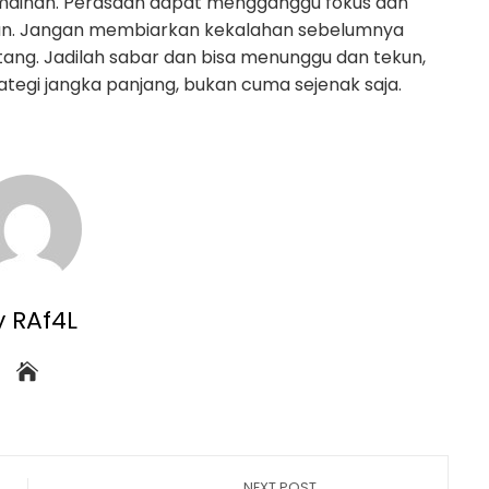
ermainan. Perasaan dapat mengganggu fokus dan
n. Jangan membiarkan kekalahan sebelumnya
ng. Jadilah sabar dan bisa menunggu dan tekun,
tegi jangka panjang, bukan cuma sejenak saja.
y RAf4L
NEXT POST