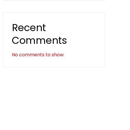
Recent
Comments
No comments to show.