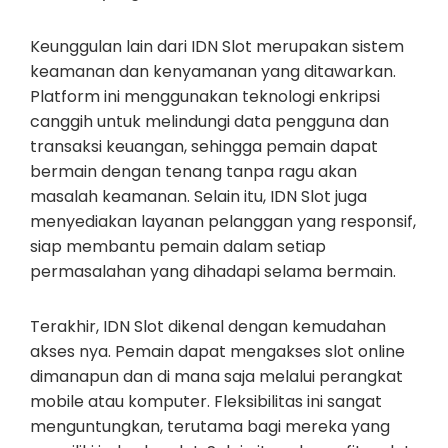
Keunggulan lain dari IDN Slot merupakan sistem
keamanan dan kenyamanan yang ditawarkan.
Platform ini menggunakan teknologi enkripsi
canggih untuk melindungi data pengguna dan
transaksi keuangan, sehingga pemain dapat
bermain dengan tenang tanpa ragu akan
masalah keamanan. Selain itu, IDN Slot juga
menyediakan layanan pelanggan yang responsif,
siap membantu pemain dalam setiap
permasalahan yang dihadapi selama bermain.
Terakhir, IDN Slot dikenal dengan kemudahan
akses nya. Pemain dapat mengakses slot online
dimanapun dan di mana saja melalui perangkat
mobile atau komputer. Fleksibilitas ini sangat
menguntungkan, terutama bagi mereka yang