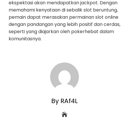
ekspektasi akan mendapatkan jackpot. Dengan
memahami kenyataan di sebalik slot beruntung,
pemain dapat merasakan permainan slot online
dengan pandangan yang lebih positif dan cerdas,
seperti yang diajarkan oleh pokerhebat dalam
komunitasnya.
By RAf4L