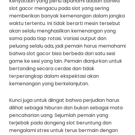
Kenyataan yang perlu dipahami adalah bahwa
slot gacor mengacu pada slot yang sering
memberikan banyak kemenangan dalam jangka
waktu tertentu. Ini tidak berarti mesin tersebut
akan selalu menghasilkan kemenangan yang
sama pada tiap rotasi. Variasi output dan
peluang selalu ada, jadi pemain harus memahami
bahwa slot gacor bisa berbeda dari satu sesi
game ke sesi yang lain. Pemain dianjurkan untuk
bertanding secara cerdas dan tidak
terperangkap dalam ekspektasi akan
kemenangan yang berkelanjutan.
Kunci juga untuk diingat bahwa perjudian harus
dilihat sebagai hiburan dan bukan sebagai mata
pencaharian uang. Sejumlah pemain yang
terjebak pada dongeng slot beruntung dan
mengalami stres untuk terus bermain dengan