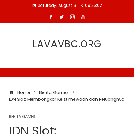
Skip
Saturday, August 8
09:35:02
to
content
LAVAVBC.ORG
Home
Berita Games
IDN Slot: Membongkar Keistimewaan dan Peluangnya
BERITA GAMES
IDN Slot: