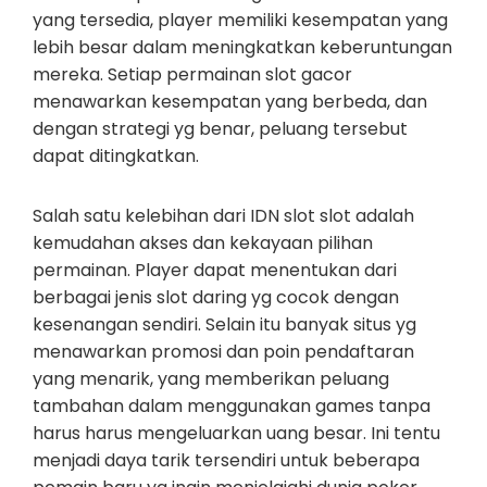
yang tersedia, player memiliki kesempatan yang
lebih besar dalam meningkatkan keberuntungan
mereka. Setiap permainan slot gacor
menawarkan kesempatan yang berbeda, dan
dengan strategi yg benar, peluang tersebut
dapat ditingkatkan.
Salah satu kelebihan dari IDN slot slot adalah
kemudahan akses dan kekayaan pilihan
permainan. Player dapat menentukan dari
berbagai jenis slot daring yg cocok dengan
kesenangan sendiri. Selain itu banyak situs yg
menawarkan promosi dan poin pendaftaran
yang menarik, yang memberikan peluang
tambahan dalam menggunakan games tanpa
harus harus mengeluarkan uang besar. Ini tentu
menjadi daya tarik tersendiri untuk beberapa