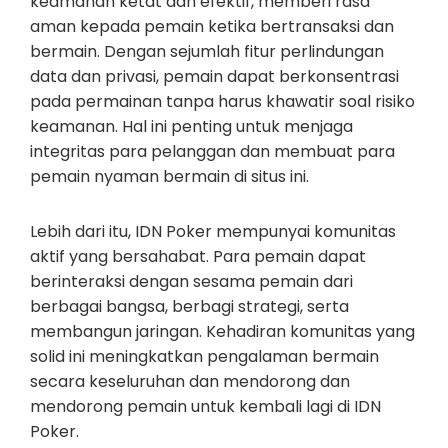
keamanan ketat dan efektif, memberi rasa
aman kepada pemain ketika bertransaksi dan
bermain. Dengan sejumlah fitur perlindungan
data dan privasi, pemain dapat berkonsentrasi
pada permainan tanpa harus khawatir soal risiko
keamanan. Hal ini penting untuk menjaga
integritas para pelanggan dan membuat para
pemain nyaman bermain di situs ini.
Lebih dari itu, IDN Poker mempunyai komunitas
aktif yang bersahabat. Para pemain dapat
berinteraksi dengan sesama pemain dari
berbagai bangsa, berbagi strategi, serta
membangun jaringan. Kehadiran komunitas yang
solid ini meningkatkan pengalaman bermain
secara keseluruhan dan mendorong dan
mendorong pemain untuk kembali lagi di IDN
Poker.