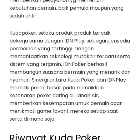
memberikan pelayanan yg memenuhi
kebutuhan pemain, baik pemula maupun yang
sudah ahli.
Kudapoker, selaku produk produk terbaik,
bekerja sama dengan IDN Play, sebagai penyedia
permainan yang tertinggi. Dengan
memanfaatkan teknologi mutakhir terbaru serta
sistem yang terjamin, IDNPoker berhasil
membangun suasana bermain yang menarik dan
nyaman. Sinergi antara Kuda Poker dan IDNPlay
memiliki peran besar pada menaikkan
ketenaran poker daring di Tanah Air,
memberikan kesempatan untuk pemain agar
menikmati game favorit mereka setiap saat
serta di mana saja.
Riwayat Kuda Poker