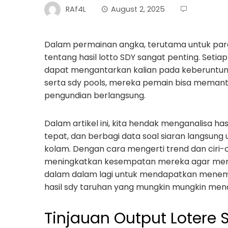
RAf4L
August 2, 2025
Dalam permainan angka, terutama untuk para
tentang hasil lotto SDY sangat penting. Set
dapat mengantarkan kalian pada keberuntung
serta sdy pools, mereka pemain bisa meman
pengundian berlangsung.
Dalam artikel ini, kita hendak menganalisa h
tepat, dan berbagi data soal siaran langsung 
kolam. Dengan cara mengerti trend dan ciri-c
meningkatkan kesempatan mereka agar merai
dalam dalam lagi untuk mendapatkan menemuk
hasil sdy taruhan yang mungkin mungkin men
Tinjauan Output Lotere S