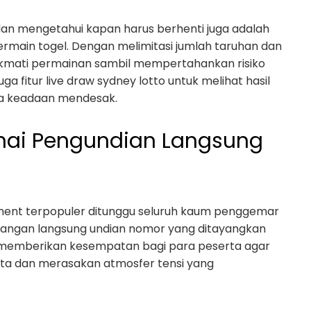
 dan mengetahui kapan harus berhenti juga adalah
ermain togel. Dengan melimitasi jumlah taruhan dan
ikmati permainan sambil mempertahankan risiko
a fitur live draw sydney lotto untuk melihat hasil
ika keadaan mendesak.
enai Pengundian Langsung
ent terpopuler ditunggu seluruh kaum penggemar
tayangan langsung undian nomor yang ditayangkan
Ini memberikan kesempatan bagi para peserta agar
ta dan merasakan atmosfer tensi yang