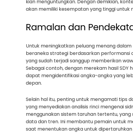
kian menguntungkan. Dengan demikian, konte
akan memiliki kesempatan yang tinggi untuk 
Ramalan dan Pendekat
Untuk meningkatkan peluang menang dalam 
beraneka strategi berdasarkan performansi da
yang sudah terjadi sanggup memberikan waw
Sebagai contoh, dengan merekam hasil SDY h
dapat mengidentifikasi angka-angka yang lebi
depan.
Selain hal itu, penting untuk mengamati tips
yang menyediakan analisis rinci mengenai si
menggunakan sistem taruhan tertentu, yan
data dan tren. Ini membantu pemain untuk m
saat menentukan angka untuk dipertaruhkan d