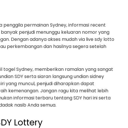
 penggila permainan Sydney, informasi recent
iap banyak penjudi menunggu keluaran nomor yang
an. Dengan adanya akses mudah via live sdy lotto
tau perkembangan dan hasilnya segera setelah
asil togel Sydney, memberikan ramalan yang sangat
undian SDY serta siaran langsung undian sidney
iri yang muncul, penjudi diharapkan dapat
h kemenangan. Jangan ragu kita melihat lebih
an informasi terbaru tentang SDY hari ini serta
dadak nasib Anda semua.
DY Lottery