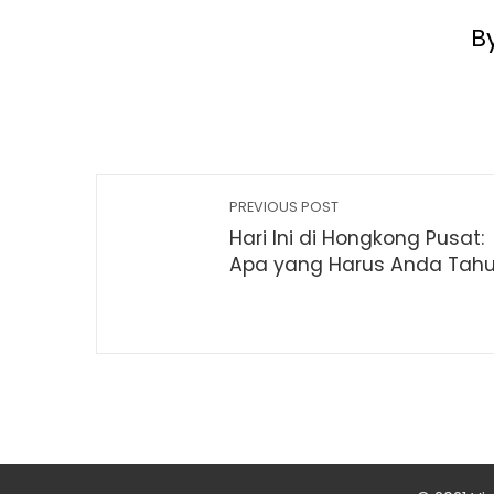
B
PREVIOUS POST
Hari Ini di Hongkong Pusat:
Apa yang Harus Anda Tah