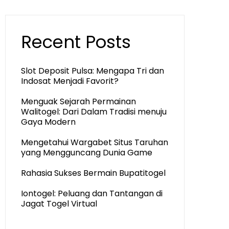
Recent Posts
Slot Deposit Pulsa: Mengapa Tri dan
Indosat Menjadi Favorit?
Menguak Sejarah Permainan
Walitogel: Dari Dalam Tradisi menuju
Gaya Modern
Mengetahui Wargabet Situs Taruhan
yang Mengguncang Dunia Game
Rahasia Sukses Bermain Bupatitogel
Iontogel: Peluang dan Tantangan di
Jagat Togel Virtual