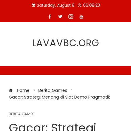
Skip
Saturday, August 8
06:08:23
to
content
LAVAVBC.ORG
Home
Berita Games
Gacor: Strategi Menang di Slot Demo Pragmatik
BERITA GAMES
Gacor: Strategi