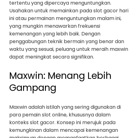
tertentu yang dipercaya menguntungkan.
Usahakan untuk memainkan pada slot gacor hari
ini atau permainan menguntungkan malam ini,
yang mungkin menawarkan frekuensi
kemenangan yang lebih baik. Dengan
penggabungan teknik bermain yang benar dan
waktu yang sesuai, peluang untuk meraih maxwin
dapat meningkat secara signifikan.
Maxwin: Menang Lebih
Gampang
Maxwin adalah istilah yang sering digunakan di
para pemain slot online, khususnya dalam
konteks slot gacor. Konsep ini merujuk pada
kemungkinan dalam mencapai kemenangan
maksimum dengan memanfaatkan berbagai