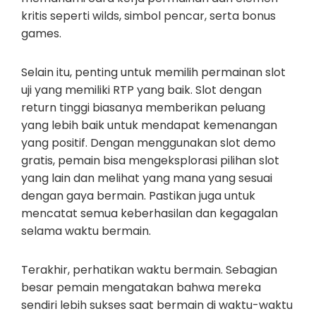
kritis seperti wilds, simbol pencar, serta bonus
games.
Selain itu, penting untuk memilih permainan slot
uji yang memiliki RTP yang baik. Slot dengan
return tinggi biasanya memberikan peluang
yang lebih baik untuk mendapat kemenangan
yang positif. Dengan menggunakan slot demo
gratis, pemain bisa mengeksplorasi pilihan slot
yang lain dan melihat yang mana yang sesuai
dengan gaya bermain. Pastikan juga untuk
mencatat semua keberhasilan dan kegagalan
selama waktu bermain.
Terakhir, perhatikan waktu bermain. Sebagian
besar pemain mengatakan bahwa mereka
sendiri lebih sukses saat bermain di waktu-waktu