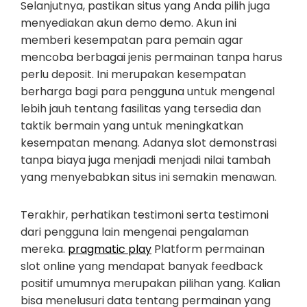
Selanjutnya, pastikan situs yang Anda pilih juga
menyediakan akun demo demo. Akun ini
memberi kesempatan para pemain agar
mencoba berbagai jenis permainan tanpa harus
perlu deposit. Ini merupakan kesempatan
berharga bagi para pengguna untuk mengenal
lebih jauh tentang fasilitas yang tersedia dan
taktik bermain yang untuk meningkatkan
kesempatan menang. Adanya slot demonstrasi
tanpa biaya juga menjadi menjadi nilai tambah
yang menyebabkan situs ini semakin menawan.
Terakhir, perhatikan testimoni serta testimoni
dari pengguna lain mengenai pengalaman
mereka.
pragmatic play
Platform permainan
slot online yang mendapat banyak feedback
positif umumnya merupakan pilihan yang. Kalian
bisa menelusuri data tentang permainan yang