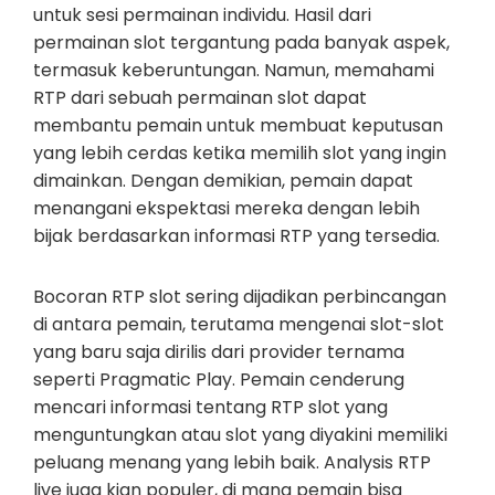
untuk sesi permainan individu. Hasil dari
permainan slot tergantung pada banyak aspek,
termasuk keberuntungan. Namun, memahami
RTP dari sebuah permainan slot dapat
membantu pemain untuk membuat keputusan
yang lebih cerdas ketika memilih slot yang ingin
dimainkan. Dengan demikian, pemain dapat
menangani ekspektasi mereka dengan lebih
bijak berdasarkan informasi RTP yang tersedia.
Bocoran RTP slot sering dijadikan perbincangan
di antara pemain, terutama mengenai slot-slot
yang baru saja dirilis dari provider ternama
seperti Pragmatic Play. Pemain cenderung
mencari informasi tentang RTP slot yang
menguntungkan atau slot yang diyakini memiliki
peluang menang yang lebih baik. Analysis RTP
live juga kian populer, di mana pemain bisa