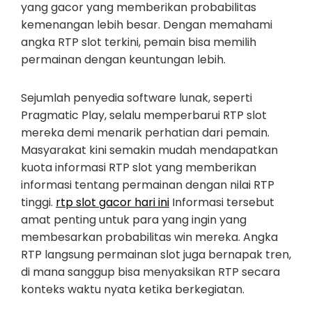
yang gacor yang memberikan probabilitas
kemenangan lebih besar. Dengan memahami
angka RTP slot terkini, pemain bisa memilih
permainan dengan keuntungan lebih.
Sejumlah penyedia software lunak, seperti
Pragmatic Play, selalu memperbarui RTP slot
mereka demi menarik perhatian dari pemain.
Masyarakat kini semakin mudah mendapatkan
kuota informasi RTP slot yang memberikan
informasi tentang permainan dengan nilai RTP
tinggi.
rtp slot gacor hari ini
Informasi tersebut
amat penting untuk para yang ingin yang
membesarkan probabilitas win mereka. Angka
RTP langsung permainan slot juga bernapak tren,
di mana sanggup bisa menyaksikan RTP secara
konteks waktu nyata ketika berkegiatan.