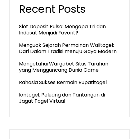
Recent Posts
Slot Deposit Pulsa: Mengapa Tri dan
Indosat Menjadi Favorit?
Menguak Sejarah Permainan Walitogel:
Dari Dalam Tradisi menuju Gaya Modern
Mengetahui Wargabet Situs Taruhan
yang Mengguncang Dunia Game
Rahasia Sukses Bermain Bupatitogel
Iontogel: Peluang dan Tantangan di
Jagat Togel Virtual