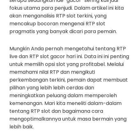
serupa sedangkan ide “gacor” sering kali jadi
fokus utama para penjudi. Dalam artikel ini kita
akan menganalisis RTP slot terkini, yang
mencakup bocoran mengenai RTP slot
pragmatis yang banyak dicari para pemain.
Mungkin Anda pernah mengetahui tentang RTP
live dan RTP slot gacor hari ini. Data ini ini penting
untuk memilih opsi slot yang profitabel. Melalui
memahami nilai RTP dan mengikuti
perkembangan terkini, pemain dapat membuat
pilihan yang lebih lebih cerdas dan
meningkatkan peluang dalam memperoleh
kemenangan. Mari kita meneliti dalam-dalam
tentang RTP slot dan bagaimana cara
mengoptimalkannya untuk masa bermain yang
lebih baik.