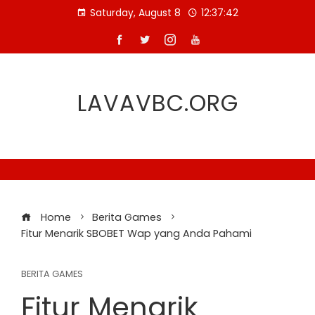
Skip
Saturday, August 8
12:37:42
to
content
LAVAVBC.ORG
Home
Berita Games
Fitur Menarik SBOBET Wap yang Anda Pahami
BERITA GAMES
Fitur Menarik