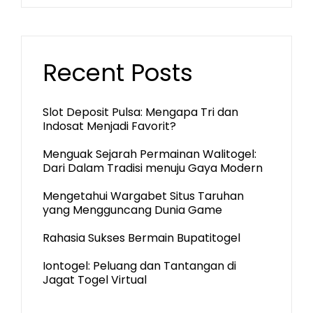
Recent Posts
Slot Deposit Pulsa: Mengapa Tri dan
Indosat Menjadi Favorit?
Menguak Sejarah Permainan Walitogel:
Dari Dalam Tradisi menuju Gaya Modern
Mengetahui Wargabet Situs Taruhan
yang Mengguncang Dunia Game
Rahasia Sukses Bermain Bupatitogel
Iontogel: Peluang dan Tantangan di
Jagat Togel Virtual