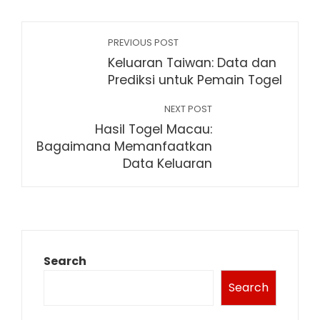
PREVIOUS POST
Keluaran Taiwan: Data dan
Prediksi untuk Pemain Togel
NEXT POST
Hasil Togel Macau:
Bagaimana Memanfaatkan
Data Keluaran
Search
Search