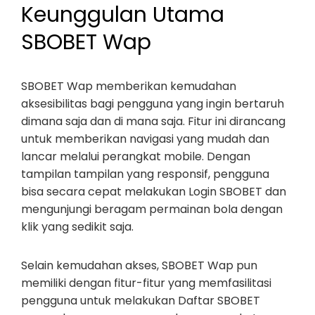
Keunggulan Utama
SBOBET Wap
SBOBET Wap memberikan kemudahan
aksesibilitas bagi pengguna yang ingin bertaruh
dimana saja dan di mana saja. Fitur ini dirancang
untuk memberikan navigasi yang mudah dan
lancar melalui perangkat mobile. Dengan
tampilan tampilan yang responsif, pengguna
bisa secara cepat melakukan Login SBOBET dan
mengunjungi beragam permainan bola dengan
klik yang sedikit saja.
Selain kemudahan akses, SBOBET Wap pun
memiliki dengan fitur-fitur yang memfasilitasi
pengguna untuk melakukan Daftar SBOBET