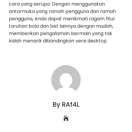
cara yang serupa. Dengan menggunakan
antarmuka yang ramah pengguna dan ramah
pengguna, Anda dapat menikmati ragam fitur
taruhan bola dan bet lainnya dengan mudah,
memberikan pengalaman bermain yang tak
kalah menarik dibandingkan versi desktop.
By RAf4L