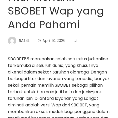
SBOBET Wap yang
Anda Pahami
RAf4L
April 13, 2026
SBOBET88 merupakan salah satu situs judi online
terkemuka di seluruh dunia, yang khususnya
dikenal dalam sektor taruhan olahraga. Dengan
berbagai fitur dan layanan yang tersedia, banyak
sekali pemain memilih SBOBET sebagai pilihan
terbaik untuk bermain judi bola dan jenis-jenis
taruhan lain. Di antara layanan yang sangat
diminati adalah versi Wap dari SBOBET, yang
memberikan akses mudah bagi pengguna dalam