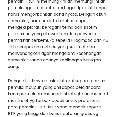
pemain. Fitur ini memungkinkan memungkinkan
pemain agar mencoba berbagai tipe slot tanpa
harus mengorbankan dana nyata. Dengan akun
demo slot, para pecinta taruhan dapat
mengeksplorasi beragam tema dan sistem
permainan yang ditawarkan oleh penyedia
permainan terkemuka seperti Pragmatic dan PG
. Ini merupakan metode yang selamat dan
menyenangkan agar mengalami kesenangan
game slot tanpa adanya kehilangan kerugian
uang.
Dengan hadirnya mesin slot gratis, para pemain
pemula maupun yang ahli dapat belajar cara
kerja permainan, mengerti strategi, dan mencari
mesin slot yg terbaik cocok untuk preferensi
para pemain. Fitur-fitur yang menarik seperti
RTP yang tinggi dan bonus putaran gratis yg