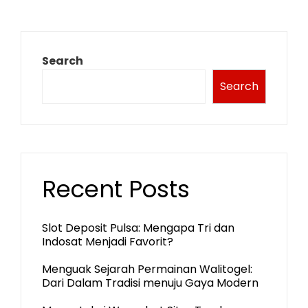
Search
Search
Recent Posts
Slot Deposit Pulsa: Mengapa Tri dan
Indosat Menjadi Favorit?
Menguak Sejarah Permainan Walitogel:
Dari Dalam Tradisi menuju Gaya Modern