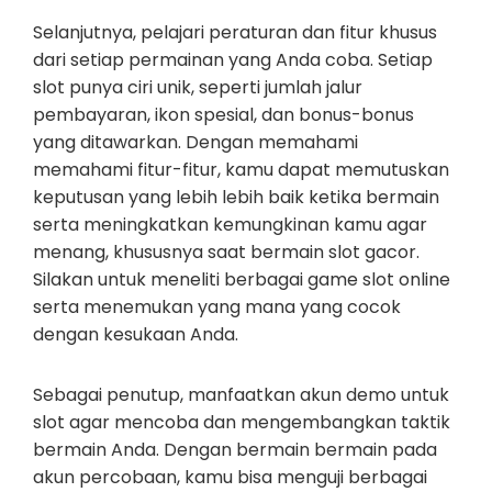
Selanjutnya, pelajari peraturan dan fitur khusus
dari setiap permainan yang Anda coba. Setiap
slot punya ciri unik, seperti jumlah jalur
pembayaran, ikon spesial, dan bonus-bonus
yang ditawarkan. Dengan memahami
memahami fitur-fitur, kamu dapat memutuskan
keputusan yang lebih lebih baik ketika bermain
serta meningkatkan kemungkinan kamu agar
menang, khususnya saat bermain slot gacor.
Silakan untuk meneliti berbagai game slot online
serta menemukan yang mana yang cocok
dengan kesukaan Anda.
Sebagai penutup, manfaatkan akun demo untuk
slot agar mencoba dan mengembangkan taktik
bermain Anda. Dengan bermain bermain pada
akun percobaan, kamu bisa menguji berbagai