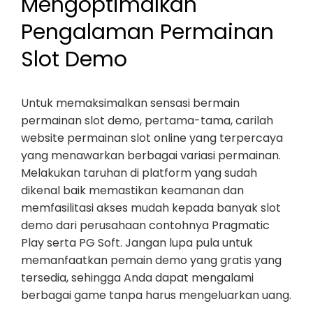
Mengoptimalkan
Pengalaman Permainan
Slot Demo
Untuk memaksimalkan sensasi bermain
permainan slot demo, pertama-tama, carilah
website permainan slot online yang terpercaya
yang menawarkan berbagai variasi permainan.
Melakukan taruhan di platform yang sudah
dikenal baik memastikan keamanan dan
memfasilitasi akses mudah kepada banyak slot
demo dari perusahaan contohnya Pragmatic
Play serta PG Soft. Jangan lupa pula untuk
memanfaatkan pemain demo yang gratis yang
tersedia, sehingga Anda dapat mengalami
berbagai game tanpa harus mengeluarkan uang.