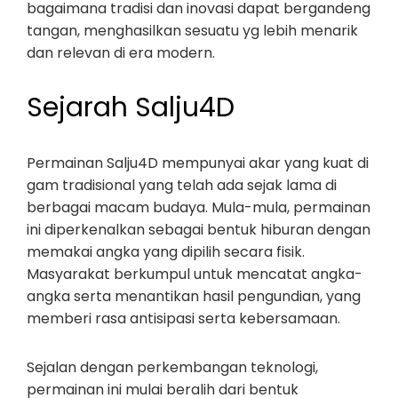
bagaimana tradisi dan inovasi dapat bergandeng
tangan, menghasilkan sesuatu yg lebih menarik
dan relevan di era modern.
Sejarah Salju4D
Permainan Salju4D mempunyai akar yang kuat di
gam tradisional yang telah ada sejak lama di
berbagai macam budaya. Mula-mula, permainan
ini diperkenalkan sebagai bentuk hiburan dengan
memakai angka yang dipilih secara fisik.
Masyarakat berkumpul untuk mencatat angka-
angka serta menantikan hasil pengundian, yang
memberi rasa antisipasi serta kebersamaan.
Sejalan dengan perkembangan teknologi,
permainan ini mulai beralih dari bentuk