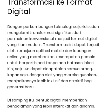
Transformasi ke Format
Digital
Dengan perkembangan teknologi, salju4d sudah
mengalami transformasi signifikan dari
permainan konvensional menjadi format digital
yang kian modern. Transformasi ini dapat terjadi
oleh kemajuan aplikasi mobile dan lapangan
online yang memberikan kesempatan pemain
untuk berpartisipasi tanpa ada batasan lokasi.
Kini, salju 4d dapat dicapai oleh semua orang,
kapan saja, dengan alat yang mereka gunakan,
menjadikannya lebih inklusif dan atraktif bagi
generasi baru.
Di samping itu, bentuk digital memberikan
pengalaman yang lebih interaktif dan dinamis.