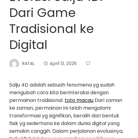
Dari Game
Tradisional ke
Digital
RAf4L
April 13, 2026
Salju 4D adalah sebuah fenomena yg sudah
mengubah cara kita berinteraksi dengan
permainan tradisional.
toto macau
Dari zaman
ke zaman, permainan ini telah mengalami
transformasi yg signifikan, beralih dari bentuk
fisik yg sederhana ke dalam dunia digital yang
semakin canggih. Dalam perjalanan evolusinya,