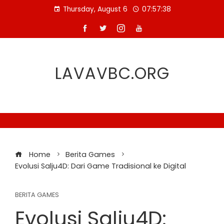
Skip
Thursday, August 6
07:57:39
to
content
LAVAVBC.ORG
Home
Berita Games
Evolusi Salju4D: Dari Game Tradisional ke Digital
BERITA GAMES
Evolusi Salju4D: