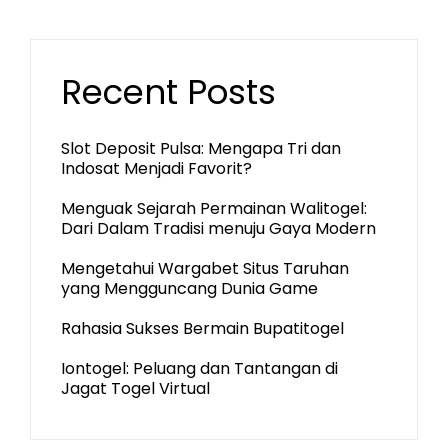
Recent Posts
Slot Deposit Pulsa: Mengapa Tri dan
Indosat Menjadi Favorit?
Menguak Sejarah Permainan Walitogel:
Dari Dalam Tradisi menuju Gaya Modern
Mengetahui Wargabet Situs Taruhan
yang Mengguncang Dunia Game
Rahasia Sukses Bermain Bupatitogel
Iontogel: Peluang dan Tantangan di
Jagat Togel Virtual