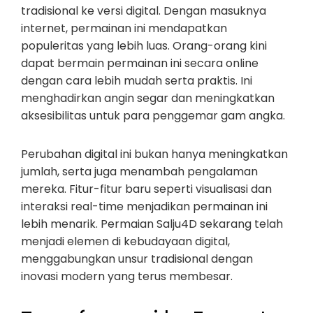
tradisional ke versi digital. Dengan masuknya
internet, permainan ini mendapatkan
populeritas yang lebih luas. Orang-orang kini
dapat bermain permainan ini secara online
dengan cara lebih mudah serta praktis. Ini
menghadirkan angin segar dan meningkatkan
aksesibilitas untuk para penggemar gam angka.
Perubahan digital ini bukan hanya meningkatkan
jumlah, serta juga menambah pengalaman
mereka. Fitur-fitur baru seperti visualisasi dan
interaksi real-time menjadikan permainan ini
lebih menarik. Permaian Salju4D sekarang telah
menjadi elemen di kebudayaan digital,
menggabungkan unsur tradisional dengan
inovasi modern yang terus membesar.