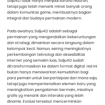
Salju4D tidak hanya menjadi sarana hiburan,
tetapi juga telah menarik minat banyak orang
dalam komunitas game, membuatnya bagian
integral dari budaya permainan modern.
Pada awalnya, Salju4D adalah sebagai
permainan yang mengandalkan keberuntungan
dan strategi, dimainkan secara langsung dalam
kelompok kecil. Namun, seiring meningkatnya
perkembangan teknologi dan aksesibilitas
internet yang semakin luas, Salju4D sudah
ditransformasikan ke dalam format digital. Hal ini
bukan hanya menawarkan kemudahan bagi
para pemain untuk berpartisipasi dari mana saja,
tetapi juga memperkenalkan elemen baru yang
meningkatkan pengalaman bermain, misalnya
grafis yg menarik dan interaksi yang lebih
dinamis. Evolusi tersebut mencerminkan