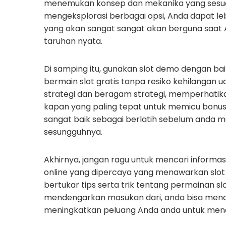
menemukan konsep dan mekanika yang sesuai
mengeksplorasi berbagai opsi, Anda dapat leb
yang akan sangat sangat akan berguna saat
taruhan nyata.
Di samping itu, gunakan slot demo dengan b
bermain slot gratis tanpa resiko kehilangan 
strategi dan beragam strategi, memperhatik
kapan yang paling tepat untuk memicu bonus 
sangat baik sebagai berlatih sebelum anda 
sesungguhnya.
Akhirnya, jangan ragu untuk mencari informasi
online yang dipercaya yang menawarkan slot
bertukar tips serta trik tentang permainan 
mendengarkan masukan dari, anda bisa men
meningkatkan peluang Anda anda untuk menan