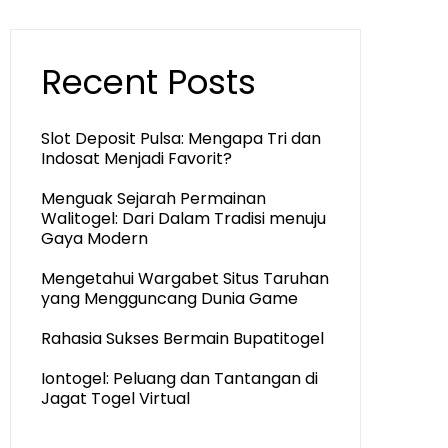
Recent Posts
Slot Deposit Pulsa: Mengapa Tri dan
Indosat Menjadi Favorit?
Menguak Sejarah Permainan
Walitogel: Dari Dalam Tradisi menuju
Gaya Modern
Mengetahui Wargabet Situs Taruhan
yang Mengguncang Dunia Game
Rahasia Sukses Bermain Bupatitogel
Iontogel: Peluang dan Tantangan di
Jagat Togel Virtual