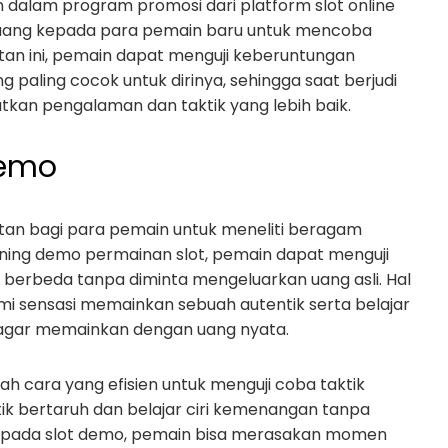
kan dalam program promosi dari platform slot online
uang kepada para pemain baru untuk mencoba
an ini, pemain dapat menguji keberuntungan
ling cocok untuk dirinya, sehingga saat berjudi
kan pengalaman dan taktik yang lebih baik.
Demo
n bagi para pemain untuk meneliti beragam
kening demo permainan slot, pemain dapat menguji
 berbeda tanpa diminta mengeluarkan uang asli. Hal
 sensasi memainkan sebuah autentik serta belajar
agar memainkan dengan uang nyata.
ah cara yang efisien untuk menguji coba taktik
ik bertaruh dan belajar ciri kemenangan tanpa
 pada slot demo, pemain bisa merasakan momen