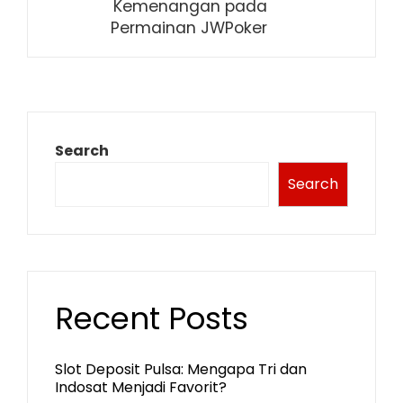
Kemenangan pada
Permainan JWPoker
Search
Search
Recent Posts
Slot Deposit Pulsa: Mengapa Tri dan
Indosat Menjadi Favorit?