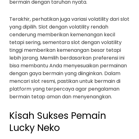
bermain dengan taruhan nyata.
Terakhir, perhatikan juga variasi volatility dari slot
yang dipilih. Slot dengan volatility rendah
cenderung memberikan kemenangan kecil
tetapi sering, sementara slot dengan volatility
tinggi memberikan kemenangan besar tetapi
lebih jarang. Memilih berdasarkan preferensi ini
bisa membantu Anda menyesuaikan permainan
dengan gaya bermain yang diinginkan. Dalam
mencari slot resmi, pastikan untuk bermain di
platform yang terpercaya agar pengalaman
bermain tetap aman dan menyenangkan.
Kisah Sukses Pemain
Lucky Neko