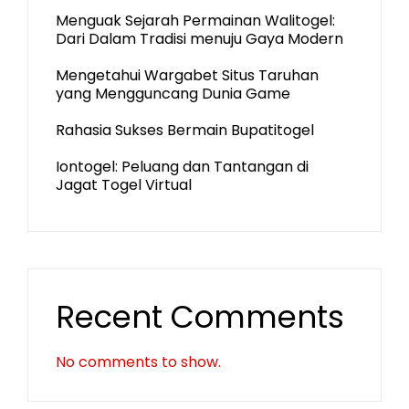
Menguak Sejarah Permainan Walitogel:
Dari Dalam Tradisi menuju Gaya Modern
Mengetahui Wargabet Situs Taruhan
yang Mengguncang Dunia Game
Rahasia Sukses Bermain Bupatitogel
Iontogel: Peluang dan Tantangan di
Jagat Togel Virtual
Recent Comments
No comments to show.