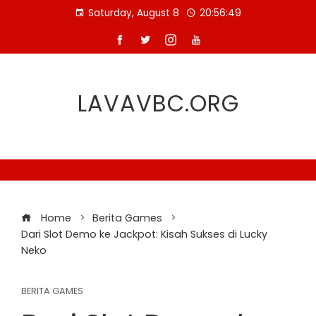
Skip
Saturday, August 8
20:56:50
to
content
LAVAVBC.ORG
Home
Berita Games
Dari Slot Demo ke Jackpot: Kisah Sukses di Lucky
Neko
BERITA GAMES