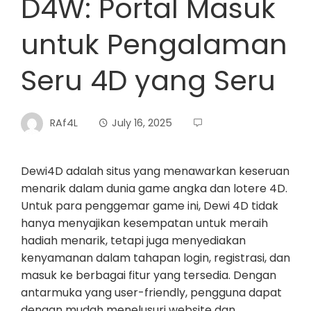
D4W: Portal Masuk
untuk Pengalaman
Seru 4D yang Seru
RAf4L
July 16, 2025
Dewi4D adalah situs yang menawarkan keseruan
menarik dalam dunia game angka dan lotere 4D.
Untuk para penggemar game ini, Dewi 4D tidak
hanya menyajikan kesempatan untuk meraih
hadiah menarik, tetapi juga menyediakan
kenyamanan dalam tahapan login, registrasi, dan
masuk ke berbagai fitur yang tersedia. Dengan
antarmuka yang user-friendly, pengguna dapat
dengan mudah menelusuri website dan