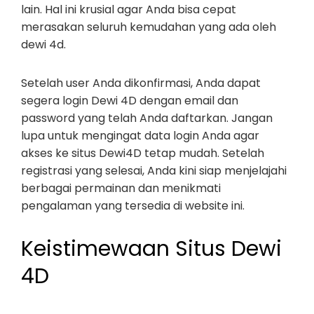
lain. Hal ini krusial agar Anda bisa cepat
merasakan seluruh kemudahan yang ada oleh
dewi 4d.
Setelah user Anda dikonfirmasi, Anda dapat
segera login Dewi 4D dengan email dan
password yang telah Anda daftarkan. Jangan
lupa untuk mengingat data login Anda agar
akses ke situs Dewi4D tetap mudah. Setelah
registrasi yang selesai, Anda kini siap menjelajahi
berbagai permainan dan menikmati
pengalaman yang tersedia di website ini.
Keistimewaan Situs Dewi
4D