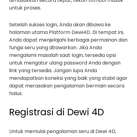
dimasukkan secara tepat, tekan tombol masuk
untuk proses.
Setelah sukses login, Anda akan dibawa ke
halaman utama Platform Dewi4D. Di tempat ini,
Anda dapat menjelajahi berbagai permainan dan
fungsi seru yang ditawarkan. Jika Anda
mengalami masalah saat login, tersedia opsi
untuk mengatur ulang password Anda dengan
link yang tersedia. Jangan lupa Anda
mendapatkan koneksi yang baik yang stabil agar
dapat merasakan pengalaman bermain secara
halus.
Registrasi di Dewi 4D
Untuk memulai pengalaman seru di Dewi 4D,