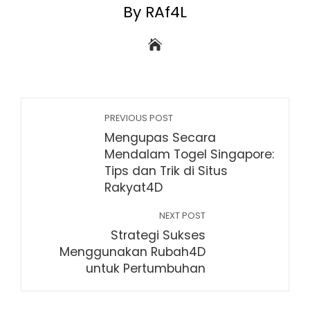
By RAf4L
PREVIOUS POST
Mengupas Secara
Mendalam Togel Singapore:
Tips dan Trik di Situs
Rakyat4D
NEXT POST
Strategi Sukses
Menggunakan Rubah4D
untuk Pertumbuhan