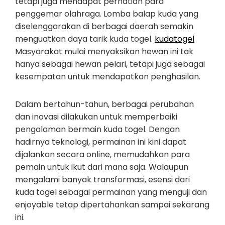
tetapi juga mendapat perhatian para
penggemar olahraga. Lomba balap kuda yang
diselenggarakan di berbagai daerah semakin
menguatkan daya tarik kuda togel.
kudatogel
Masyarakat mulai menyaksikan hewan ini tak
hanya sebagai hewan pelari, tetapi juga sebagai
kesempatan untuk mendapatkan penghasilan.
Dalam bertahun-tahun, berbagai perubahan
dan inovasi dilakukan untuk memperbaiki
pengalaman bermain kuda togel. Dengan
hadirnya teknologi, permainan ini kini dapat
dijalankan secara online, memudahkan para
pemain untuk ikut dari mana saja. Walaupun
mengalami banyak transformasi, esensi dari
kuda togel sebagai permainan yang menguji dan
enjoyable tetap dipertahankan sampai sekarang
ini.