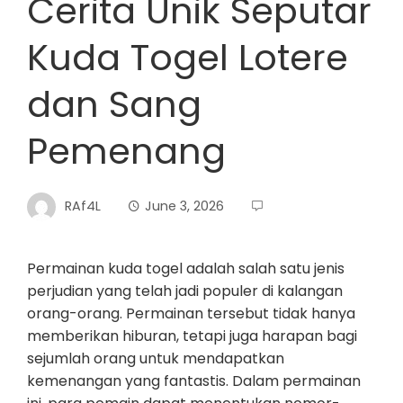
Cerita Unik Seputar
Kuda Togel Lotere
dan Sang
Pemenang
RAf4L
June 3, 2026
Permainan kuda togel adalah salah satu jenis
perjudian yang telah jadi populer di kalangan
orang-orang. Permainan tersebut tidak hanya
memberikan hiburan, tetapi juga harapan bagi
sejumlah orang untuk mendapatkan
kemenangan yang fantastis. Dalam permainan