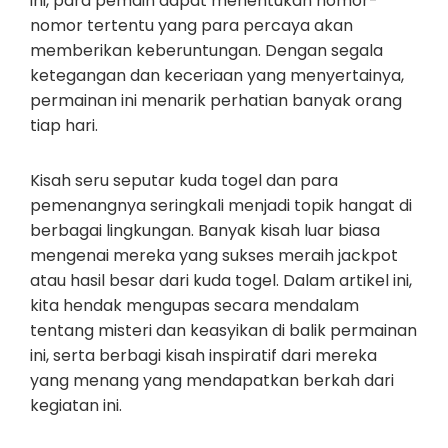
ini, para pemain dapat menentukan nomor-
nomor tertentu yang para percaya akan
memberikan keberuntungan. Dengan segala
ketegangan dan keceriaan yang menyertainya,
permainan ini menarik perhatian banyak orang
tiap hari.
Kisah seru seputar kuda togel dan para
pemenangnya seringkali menjadi topik hangat di
berbagai lingkungan. Banyak kisah luar biasa
mengenai mereka yang sukses meraih jackpot
atau hasil besar dari kuda togel. Dalam artikel ini,
kita hendak mengupas secara mendalam
tentang misteri dan keasyikan di balik permainan
ini, serta berbagi kisah inspiratif dari mereka
yang menang yang mendapatkan berkah dari
kegiatan ini.