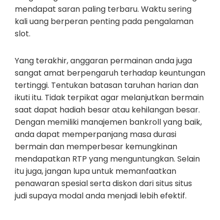
mendapat saran paling terbaru. Waktu sering
kali uang berperan penting pada pengalaman
slot.
Yang terakhir, anggaran permainan anda juga
sangat amat berpengaruh terhadap keuntungan
tertinggi. Tentukan batasan taruhan harian dan
ikuti itu. Tidak terpikat agar melanjutkan bermain
saat dapat hadiah besar atau kehilangan besar.
Dengan memiliki manajemen bankroll yang baik,
anda dapat memperpanjang masa durasi
bermain dan memperbesar kemungkinan
mendapatkan RTP yang menguntungkan. Selain
itu juga, jangan lupa untuk memanfaatkan
penawaran spesial serta diskon dari situs situs
judi supaya modal anda menjadi lebih efektif.