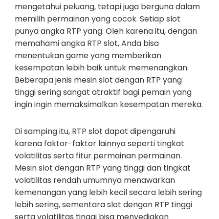
mengetahui peluang, tetapi juga berguna dalam
memilih permainan yang cocok. Setiap slot
punya angka RTP yang. Oleh karena itu, dengan
memahami angka RTP slot, Anda bisa
menentukan game yang memberikan
kesempatan lebih baik untuk memenangkan.
Beberapa jenis mesin slot dengan RTP yang
tinggi sering sangat atraktif bagi pemain yang
ingin ingin memaksimalkan kesempatan mereka.
Di samping itu, RTP slot dapat dipengaruhi
karena faktor-faktor lainnya seperti tingkat
volatilitas serta fitur permainan permainan.
Mesin slot dengan RTP yang tinggi dan tingkat
volatilitas rendah umumnya menawarkan
kemenangan yang lebih kecil secara lebih sering
lebih sering, sementara slot dengan RTP tinggi
serta volatilitas tinggi bisa menyediakan