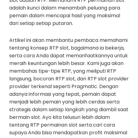
slot adalah RTP. Memahami RTP permainan slot
adalah kunci dalam menambah peluang para
pemain dalam mencapai hasil yang maksimal
dari setiap setiap putaran.
Artikel ini akan membantu pembaca memahami
tentang konsep RTP slot, bagaimana ia bekerja,
serta cara Anda dapat memanfaatkannya untuk
meraih keuntungan lebih besar. Kami juga akan
membahas tipe-tipe RTP, yang meliputi RTP
langsung, bocoran RTP slot, dan RTP slot provider
provider terkenal seperti Pragmatic. Dengan
adanya informasi yang tepat, pemain dapat
menjadi lebih pemain yang lebih cerdas serta
strategis dalam setiap langkah yang diambil saat
bermain slot. Ayo kita telusuri lebih dalam
tentang RTP permainan slot serta cari cara
supaya Anda bisa mendapatkan profit maksimal