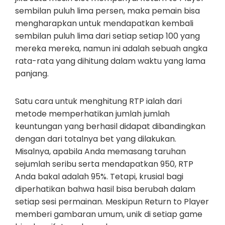
sembilan puluh lima persen, maka pemain bisa
mengharapkan untuk mendapatkan kembali
sembilan puluh lima dari setiap setiap 100 yang
mereka mereka, namun ini adalah sebuah angka
rata-rata yang dihitung dalam waktu yang lama
panjang.
Satu cara untuk menghitung RTP ialah dari
metode memperhatikan jumlah jumlah
keuntungan yang berhasil didapat dibandingkan
dengan dari totalnya bet yang dilakukan.
Misalnya, apabila Anda memasang taruhan
sejumlah seribu serta mendapatkan 950, RTP
Anda bakal adalah 95%. Tetapi, krusial bagi
diperhatikan bahwa hasil bisa berubah dalam
setiap sesi permainan. Meskipun Return to Player
memberi gambaran umum, unik di setiap game