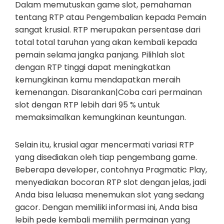
Dalam memutuskan game slot, pemahaman
tentang RTP atau Pengembalian kepada Pemain
sangat krusial. RTP merupakan persentase dari
total total taruhan yang akan kembali kepada
pemain selama jangka panjang. Pilihlah slot
dengan RTP tinggi dapat meningkatkan
kemungkinan kamu mendapatkan meraih
kemenangan. Disarankan|Coba cari permainan
slot dengan RTP lebih dari 95 % untuk
memaksimalkan kemungkinan keuntungan.
Selain itu, krusial agar mencermati variasi RTP
yang disediakan oleh tiap pengembang game.
Beberapa developer, contohnya Pragmatic Play,
menyediakan bocoran RTP slot dengan jelas, jadi
Anda bisa leluasa menemukan slot yang sedang
gacor. Dengan memiliki informasi ini, Anda bisa
lebih pede kembali memilih permainan yang