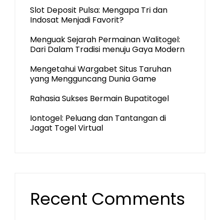
Slot Deposit Pulsa: Mengapa Tri dan
Indosat Menjadi Favorit?
Menguak Sejarah Permainan Walitogel:
Dari Dalam Tradisi menuju Gaya Modern
Mengetahui Wargabet Situs Taruhan
yang Mengguncang Dunia Game
Rahasia Sukses Bermain Bupatitogel
Iontogel: Peluang dan Tantangan di
Jagat Togel Virtual
Recent Comments