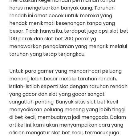
merasakan kegembiraan permainan tanpa
harus mengeluarkan banyak uang. Taruhan
rendah ini amat cocok untuk mereka yang
hendak menikmati kesenangan tanpa yang
besar. Tidak hanya itu, terdapat juga opsi slot bet
100 perak dan slot bet 200 perak yg
menawarkan pengalaman yang menarik melalui
taruhan yang tetap terjangkau.
Untuk para gamer yang mencari-cari peluang
menang lebih besar melalui taruhan rendah,
istilah-istilah seperti slot dengan taruhan rendah
yang gacor dan slot yang gacor sangat
sangatlah penting. Banyak situs slot bet kecil
menyediakan peluang menang yang lebih tinggi
di bet kecil, membuatnya jadi menggoda. Dalam
artikel ini, kami akan menyampaikan cara yang
efisien mengatur slot bet kecil, termasuk juga