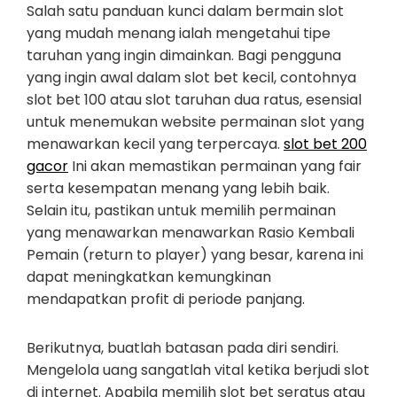
Salah satu panduan kunci dalam bermain slot
yang mudah menang ialah mengetahui tipe
taruhan yang ingin dimainkan. Bagi pengguna
yang ingin awal dalam slot bet kecil, contohnya
slot bet 100 atau slot taruhan dua ratus, esensial
untuk menemukan website permainan slot yang
menawarkan kecil yang terpercaya.
slot bet 200
gacor
Ini akan memastikan permainan yang fair
serta kesempatan menang yang lebih baik.
Selain itu, pastikan untuk memilih permainan
yang menawarkan menawarkan Rasio Kembali
Pemain (return to player) yang besar, karena ini
dapat meningkatkan kemungkinan
mendapatkan profit di periode panjang.
Berikutnya, buatlah batasan pada diri sendiri.
Mengelola uang sangatlah vital ketika berjudi slot
di internet. Apabila memilih slot bet seratus atau