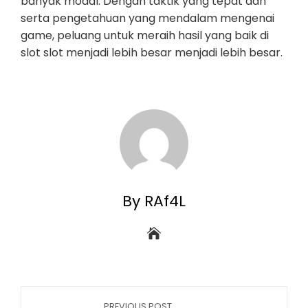
banyak modal. Dengan taktik yang tepat dan
serta pengetahuan yang mendalam mengenai
game, peluang untuk meraih hasil yang baik di
slot slot menjadi lebih besar menjadi lebih besar.
By RAf4L
PREVIOUS POST