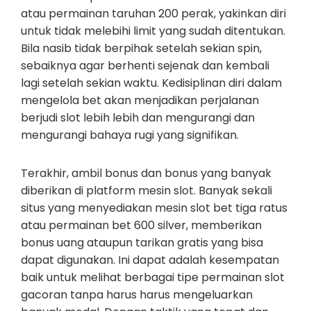
atau permainan taruhan 200 perak, yakinkan diri
untuk tidak melebihi limit yang sudah ditentukan.
Bila nasib tidak berpihak setelah sekian spin,
sebaiknya agar berhenti sejenak dan kembali
lagi setelah sekian waktu. Kedisiplinan diri dalam
mengelola bet akan menjadikan perjalanan
berjudi slot lebih lebih dan mengurangi dan
mengurangi bahaya rugi yang signifikan.
Terakhir, ambil bonus dan bonus yang banyak
diberikan di platform mesin slot. Banyak sekali
situs yang menyediakan mesin slot bet tiga ratus
atau permainan bet 600 silver, memberikan
bonus uang ataupun tarikan gratis yang bisa
dapat digunakan. Ini dapat adalah kesempatan
baik untuk melihat berbagai tipe permainan slot
gacoran tanpa harus harus mengeluarkan