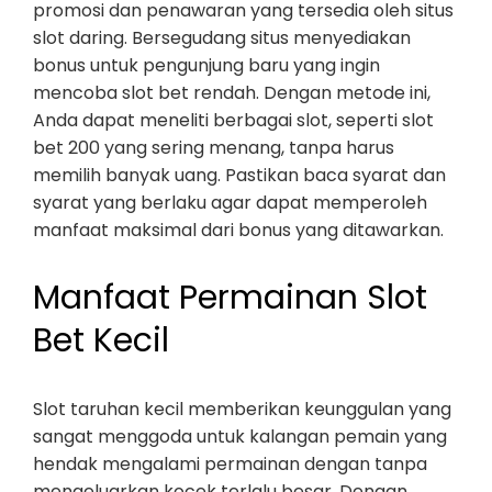
promosi dan penawaran yang tersedia oleh situs
slot daring. Bersegudang situs menyediakan
bonus untuk pengunjung baru yang ingin
mencoba slot bet rendah. Dengan metode ini,
Anda dapat meneliti berbagai slot, seperti slot
bet 200 yang sering menang, tanpa harus
memilih banyak uang. Pastikan baca syarat dan
syarat yang berlaku agar dapat memperoleh
manfaat maksimal dari bonus yang ditawarkan.
Manfaat Permainan Slot
Bet Kecil
Slot taruhan kecil memberikan keunggulan yang
sangat menggoda untuk kalangan pemain yang
hendak mengalami permainan dengan tanpa
mengeluarkan kocek terlalu besar. Dengan