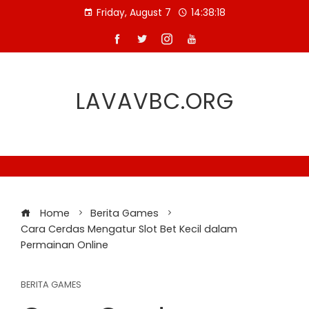
Skip
Friday, August 7
14:38:19
to
content
LAVAVBC.ORG
Home
Berita Games
Cara Cerdas Mengatur Slot Bet Kecil dalam
Permainan Online
BERITA GAMES