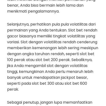
benar, Anda bisa bermain lebih lama dan
menikmati pengalamannya.
Selanjutnya, perhatikan pula pula volatilitas dari
permainan yang Anda tentukan. Slot bet rendah
gacor biasanya memiliki tingkat volatilitas yang
variasi. Slot dengan volatilitas rendah cenderung
memberikan kemenangan lebih sering meskipun
dengan angka taruhan rendah, seperti slot bet
100 perak atau slot bet 200 perak. Sebaliknya,
jika Anda mengambil slot dengan volatilitas
tinggi, kemungkinan Anda perlu menaruh lebih
banyak untuk mendapatkan jackpot besar,
seperti pada slot bet 300 atau slot bet 600
perak.
Sebagai penutup, jangan lupa memanfaatkan