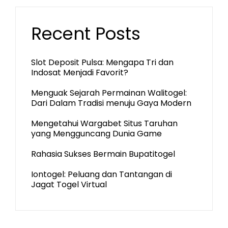
Recent Posts
Slot Deposit Pulsa: Mengapa Tri dan
Indosat Menjadi Favorit?
Menguak Sejarah Permainan Walitogel:
Dari Dalam Tradisi menuju Gaya Modern
Mengetahui Wargabet Situs Taruhan
yang Mengguncang Dunia Game
Rahasia Sukses Bermain Bupatitogel
Iontogel: Peluang dan Tantangan di
Jagat Togel Virtual