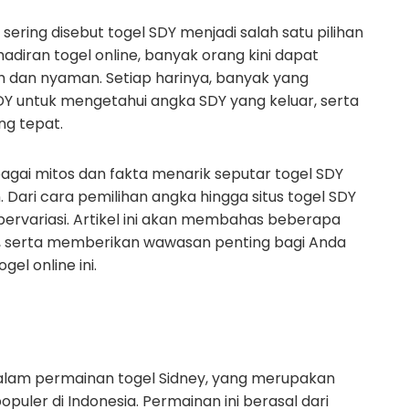
sering disebut togel SDY menjadi salah satu pilihan
adiran togel online, banyak orang kini dapat
 dan nyaman. Setiap harinya, banyak yang
Y untuk mengetahui angka SDY yang keluar, serta
ng tepat.
bagai mitos dan fakta menarik seputar togel SDY
. Dari cara pemilihan angka hingga situs togel SDY
 bervariasi. Artikel ini akan membahas beberapa
ey, serta memberikan wawasan penting bagi Anda
gel online ini.
alam permainan togel Sidney, yang merupakan
opuler di Indonesia. Permainan ini berasal dari