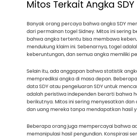
Mitos Terkait Angka SDY
Banyak orang percaya bahwa angka SDY memil
dari permainan togel Sidney. Mitos ini serin
bahwa angka tertentu bisa membawa keberunt
mendukung klaim ini. Sebenarnya, togel ada
keberuntungan, dan semua angka memiliki pe
Selain itu, ada anggapan bahwa statistik an
memprediksi angka di masa depan. Beberapa
data SDY atau pengeluaran SDY untuk mencari
adalah peristiwa independen berarti bahwa h
berikutnya. Mitos ini sering menyesatkan 
dan uang mereka tanpa mendapatkan hasil ya
Beberapa orang juga mempercayai bahwa ada
memanipulasi hasil pengundian. Konspirasi se