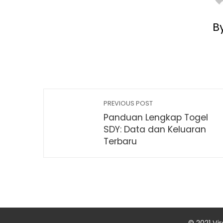
B
PREVIOUS POST
Panduan Lengkap Togel
SDY: Data dan Keluaran
Terbaru