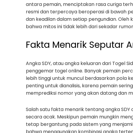
antara pemain, menciptakan rasa curiga terh
resmi dan terpercaya beroperasi di bawah 
dan keadilan dalam setiap pengundian. Oleh 
bahwa mitos ini tidak lebih dari sekadar rumo
Fakta Menarik Seputar 
Angka SDY, atau angka keluaran dari Togel Sid
penggemar togel online. Banyak pemain per
lebih tinggi untuk muncul berdasarkan pola k
penting untuk dianalisis, karena pemain seri
memprediksi nomor yang akan datang dan 
Salah satu fakta menarik tentang angka SDY 
secara acak. Meskipun pemain mungkin menga
tetap bergantung pada sistem yang menjamin k
bahwa menggunakan kombinasi angka terten