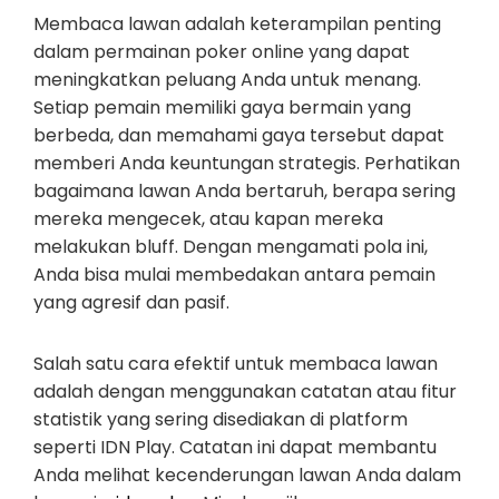
Membaca lawan adalah keterampilan penting
dalam permainan poker online yang dapat
meningkatkan peluang Anda untuk menang.
Setiap pemain memiliki gaya bermain yang
berbeda, dan memahami gaya tersebut dapat
memberi Anda keuntungan strategis. Perhatikan
bagaimana lawan Anda bertaruh, berapa sering
mereka mengecek, atau kapan mereka
melakukan bluff. Dengan mengamati pola ini,
Anda bisa mulai membedakan antara pemain
yang agresif dan pasif.
Salah satu cara efektif untuk membaca lawan
adalah dengan menggunakan catatan atau fitur
statistik yang sering disediakan di platform
seperti IDN Play. Catatan ini dapat membantu
Anda melihat kecenderungan lawan Anda dalam