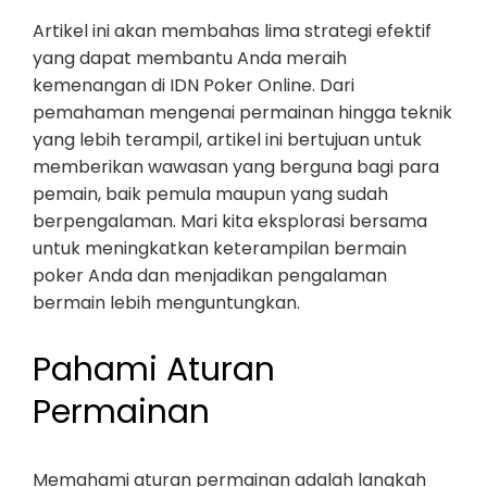
Artikel ini akan membahas lima strategi efektif
yang dapat membantu Anda meraih
kemenangan di IDN Poker Online. Dari
pemahaman mengenai permainan hingga teknik
yang lebih terampil, artikel ini bertujuan untuk
memberikan wawasan yang berguna bagi para
pemain, baik pemula maupun yang sudah
berpengalaman. Mari kita eksplorasi bersama
untuk meningkatkan keterampilan bermain
poker Anda dan menjadikan pengalaman
bermain lebih menguntungkan.
Pahami Aturan
Permainan
Memahami aturan permainan adalah langkah