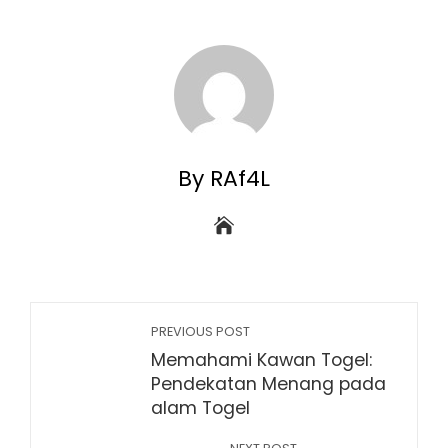
By RAf4L
PREVIOUS POST
Memahami Kawan Togel:
Pendekatan Menang pada
alam Togel