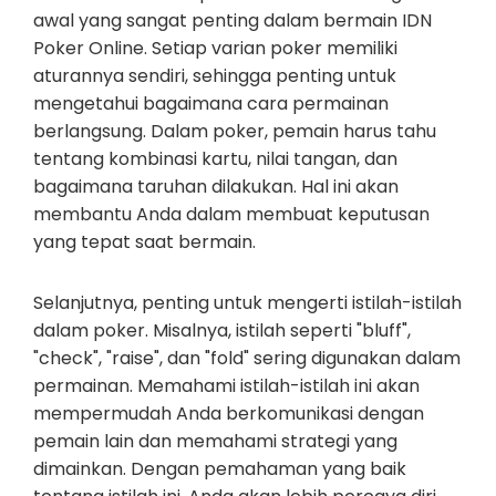
awal yang sangat penting dalam bermain IDN
Poker Online. Setiap varian poker memiliki
aturannya sendiri, sehingga penting untuk
mengetahui bagaimana cara permainan
berlangsung. Dalam poker, pemain harus tahu
tentang kombinasi kartu, nilai tangan, dan
bagaimana taruhan dilakukan. Hal ini akan
membantu Anda dalam membuat keputusan
yang tepat saat bermain.
Selanjutnya, penting untuk mengerti istilah-istilah
dalam poker. Misalnya, istilah seperti "bluff",
"check", "raise", dan "fold" sering digunakan dalam
permainan. Memahami istilah-istilah ini akan
mempermudah Anda berkomunikasi dengan
pemain lain dan memahami strategi yang
dimainkan. Dengan pemahaman yang baik