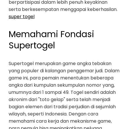
berpartisipasi dalam lebih penuh keyakinan
serta berkesempatan menggapai keberhasilan.
super togel
Memahami Fondasi
Supertogel
Supertogel merupakan game angka tebakan
yang populer di kalangan penggemar judi. Dalam
game ini, para pemain menentukan beberapa
angka dari kumpulan sekumpulan nomor yang,
umumnya dari 1 sampai 49. Togel sendiri adalah
akronim dari "toto gelap" serta telah menjadi
bagian elemen dari tradisi perjudian di sejumlah
wilayah, seperti Indonesia. Dengan cara
memahami cara kerja dan mekanisme game,
para pemula bisa meningkatkan peluang