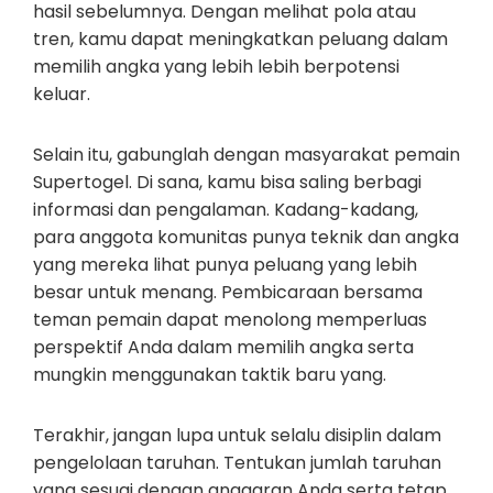
hasil sebelumnya. Dengan melihat pola atau
tren, kamu dapat meningkatkan peluang dalam
memilih angka yang lebih lebih berpotensi
keluar.
Selain itu, gabunglah dengan masyarakat pemain
Supertogel. Di sana, kamu bisa saling berbagi
informasi dan pengalaman. Kadang-kadang,
para anggota komunitas punya teknik dan angka
yang mereka lihat punya peluang yang lebih
besar untuk menang. Pembicaraan bersama
teman pemain dapat menolong memperluas
perspektif Anda dalam memilih angka serta
mungkin menggunakan taktik baru yang.
Terakhir, jangan lupa untuk selalu disiplin dalam
pengelolaan taruhan. Tentukan jumlah taruhan
yang sesuai dengan anggaran Anda serta tetap