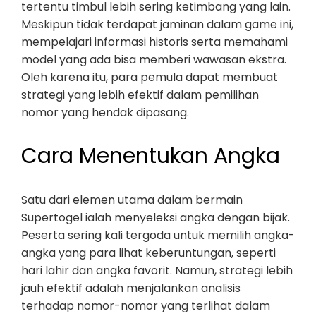
tertentu timbul lebih sering ketimbang yang lain.
Meskipun tidak terdapat jaminan dalam game ini,
mempelajari informasi historis serta memahami
model yang ada bisa memberi wawasan ekstra.
Oleh karena itu, para pemula dapat membuat
strategi yang lebih efektif dalam pemilihan
nomor yang hendak dipasang.
Cara Menentukan Angka
Satu dari elemen utama dalam bermain
Supertogel ialah menyeleksi angka dengan bijak.
Peserta sering kali tergoda untuk memilih angka-
angka yang para lihat keberuntungan, seperti
hari lahir dan angka favorit. Namun, strategi lebih
jauh efektif adalah menjalankan analisis
terhadap nomor-nomor yang terlihat dalam