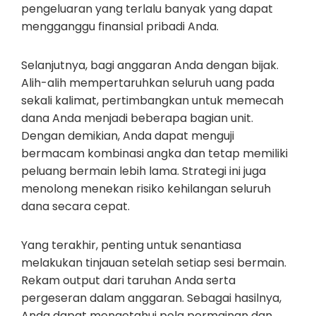
pengeluaran yang terlalu banyak yang dapat
mengganggu finansial pribadi Anda.
Selanjutnya, bagi anggaran Anda dengan bijak.
Alih-alih mempertaruhkan seluruh uang pada
sekali kalimat, pertimbangkan untuk memecah
dana Anda menjadi beberapa bagian unit.
Dengan demikian, Anda dapat menguji
bermacam kombinasi angka dan tetap memiliki
peluang bermain lebih lama. Strategi ini juga
menolong menekan risiko kehilangan seluruh
dana secara cepat.
Yang terakhir, penting untuk senantiasa
melakukan tinjauan setelah setiap sesi bermain.
Rekam output dari taruhan Anda serta
pergeseran dalam anggaran. Sebagai hasilnya,
Anda dapat mengetahui pola permainan dan