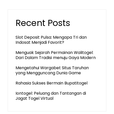
Recent Posts
Slot Deposit Pulsa: Mengapa Tri dan
Indosat Menjadi Favorit?
Menguak Sejarah Permainan Walitogel:
Dari Dalam Tradisi menuju Gaya Modern
Mengetahui Wargabet Situs Taruhan
yang Mengguncang Dunia Game
Rahasia Sukses Bermain Bupatitogel
Iontogel: Peluang dan Tantangan di
Jagat Togel Virtual